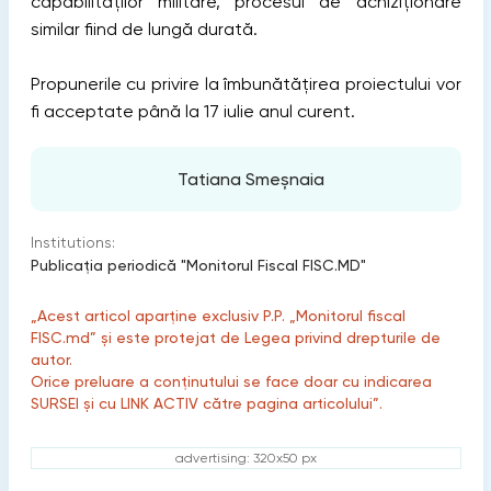
capabilităților militare, procesul de achiziționare
similar fiind de lungă durată.
Propunerile cu privire la îmbunătățirea proiectului vor
fi acceptate până la 17 iulie anul curent.
Tatiana Smeșnaia
Institutions:
Publicaţia periodică "Monitorul Fiscal FISC.MD"
„Acest articol aparține exclusiv P.P. „Monitorul fiscal
FISC.md” și este protejat de Legea privind drepturile de
autor.
Orice preluare a conținutului se face doar cu indicarea
SURSEI și cu LINK ACTIV către pagina articolului”.
advertising: 320x50 px