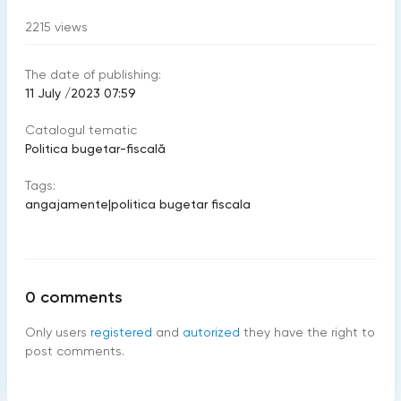
2215
views
The date of publishing:
11 July /2023 07:59
Catalogul tematic
Politica bugetar-fiscală
Tags:
angajamente
|
politica bugetar fiscala
0
comments
Only users
registered
and
autorized
they have the right to
post comments.