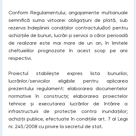
Conform Regulamentului, angajamente multianuale
semnifică suma viitoarei obligațiuni de plată, sub
rezerva îndeplinirii condițiilor contractului(lor) pentru
achizițiile de bunuri, lucrări și servicii a căror perioadă
de realizare este mai mare de un an, în limitele
cheltuielilor prognozate în acest scop pe anii
respectivi.
Proiectul stabilește expres lista bunurilor,
lucrărilor/serviciilor eligibile pentru aplicarea
prezentului regulament: elaborarea documentelor
normative în construcții; elaborarea proiectelor
tehnice și executarea lucrărilor de întărire a
infrastructurii de protecție contra inundațiilor;
achiziții publice, efectuate în condițiile art. 7 al Legii
nr. 245/2008 cu privire la secretul de stat.