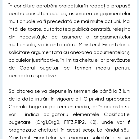
În condițiile aprobării proiectului în redacția propusă
pentru consultări publice, asumarea angajamentelor
multianuale va fi precedată de mai multe acțiuni. Mai
întâi de toate, autoritatea publică centrală, reieșind
din necesitățile de asumare a angajamentelor
multianuale, va înainta către Ministerul Finanțelor o
solicitare argumentată cu anexarea documentelor și
calculelor justificative, în limita cheltuielilor prevăzute
de Cadrul bugetar pe termen mediu pentru
perioada respective.
Solicitarea se va depune în termen de până la 3 luni
de la data intrării în vigoare a HG privind aprobarea
Cadrului bugetar pe termen mediu, iar în aceasta se
vor indica obligatoriu elementele Clasificației
bugetare, (Org1,Org2, F1F3,P1P2, K2), unde vor fi
prognozate cheltuieli în acest scop. La rândul său,
Ministerul Finanțelor va examina solicitările și va