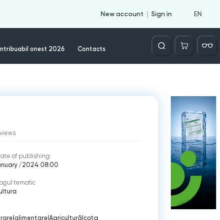
EN
New account
Sign in
Căutare
ntribuabil onest 2026
Contacts
views
ate of publishing:
anuary /2024 08:00
ogul tematic
ultura
rare
|
alimentare
|
Agricultură
|
cota