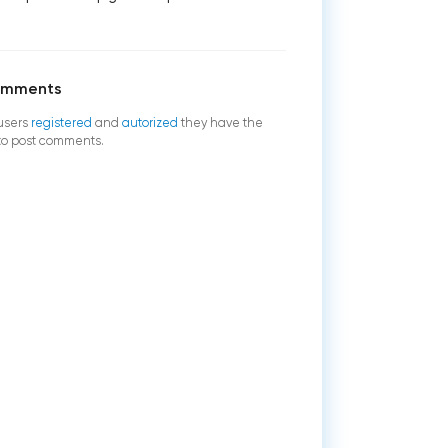
omments
users
registered
and
autorized
they have the
 to post comments.