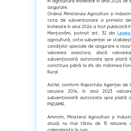
în agricultură încheiate în anul 2024 s
asigurare.
Ordinul Ministerului Agriculturii și Indust
cota de subvenționare a primelor de
încheiate în anul 2024 a fost publicată în
Menționăm, potrivit art. 32 din
Legea
agricultură, cota subvenției se stabile
condițiilor speciale de asigurare a riscur
valoarea acestora, dacă valoarea
subvenționată autorizate spre plată în 
constituia până la 6% din mărimea Fondu
Rural.
Astfel, conform Raportului Agenției de In
ianuarie 2014, în anul 2023 valoar
subvenționată autorizate spre plată a c
FNDAMR.
Amintim, Ministerul Agriculturii și Indus
anual, nu mai târziu de 15 ianuarie,
calendaristic în curs.