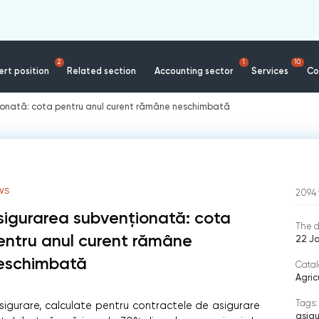
2
1
10
rt position
Related section
Accounting sector
Services
Co
ionată: cota pentru anul curent rămâne neschimbată
WS
2094
sigurarea subvenționată: cota
The d
entru anul curent rămâne
22 J
eschimbată
Catal
Agric
Tags:
igurare, calculate pentru contractele de asigurare
asigu