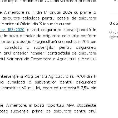
e stabilește în mărime de 70% din valoarea primei de
riei Alimentare nr. 11 din 17 ianuari 2024 cu privire la
 asigurare calculate pentru cotele de asigurare
0
c
 Monitorul Oficial din 19 ianuarie curent.
 nr. 183/2020
privind asigurarea subvenționată în
Only 
ște în baza primelor de asigurare calculate conform
right
ilor de producție în agricultură și constituie 70% din
 cumulată a subvențiilor pentru asigurarea
anul anterior încheierii contractului de asigurare
l Național de Dezvoltare a Agriculturii și Mediului
tervenție și Plăți pentru Agricultură nr. 19/01 din 11
ea cumulată a subvențiilor pentru asigurarea
onstituit 60 mil. lei, ceea ce reprezintă 3,5% din
triei Alimentare, în baza raportului AIPA, stabilește
 cota subvenției primei de asigurare pentru anul