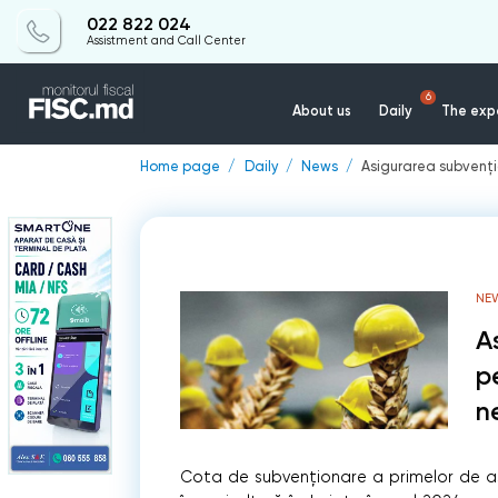
022 822 024
Assistment and Call Center
6
About us
Daily
The expe
Home page
Daily
News
Asigurarea subvenț
NE
A
p
n
Cota de subvenționare a primelor de as