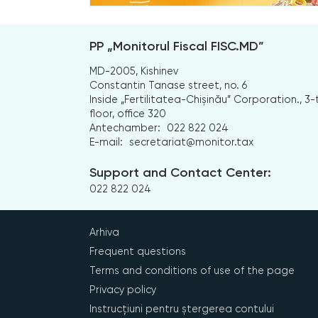
PP „Monitorul Fiscal FISC.MD”
MD-2005, Kishinev
Constantin Tanase street, no. 6
Inside „Fertilitatea-Chișinău” Corporation., 3-
floor, office 320
Antechamber:
022 822 024
E-mail:
secretariat@monitor.tax
Support and Contact Center:
022 822 024
Arhiva
Frequent questions
Terms and conditions of use of the page
Privacy policy
Instrucțiuni pentru ștergerea contului