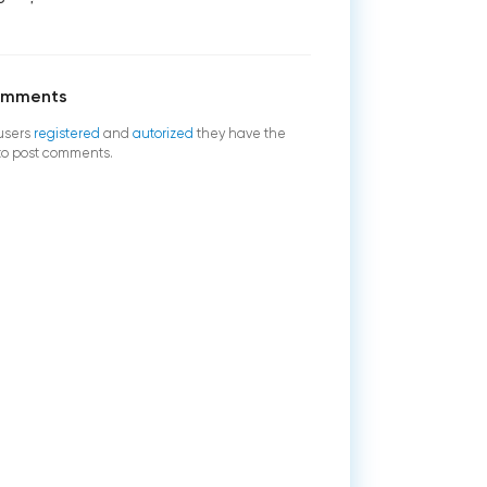
omments
users
registered
and
autorized
they have the
 to post comments.