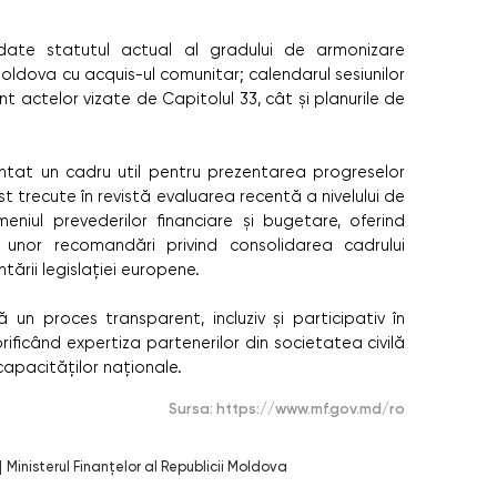
rdate statutul actual al gradului de armonizare
i Moldova cu acquis-ul comunitar; calendarul sesiunilor
nt actelor vizate de Capitolul 33, cât și planurile de
entat un cadru util pentru prezentarea progreselor
fost trecute în revistă evaluarea recentă a nivelului de
eniul prevederilor financiare și bugetare, oferind
unor recomandări privind consolidarea cadrului
tării legislației europene.
ă un proces transparent, incluziv și participativ în
rificând expertiza partenerilor din societatea civilă
capacităților naționale.
Sursa:
https://www.mf.gov.md/ro
|
Ministerul Finanțelor al Republicii Moldova