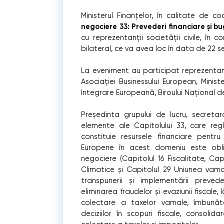
Ministerul Finanțelor, în calitate de c
negociere 33: Prevederi financiare și b
cu reprezentanții societății civile, în 
bilateral, ce va avea loc în data de 22 s
La eveniment au participat reprezentanți
Asociației Businessului European, Minister
Integrare Europeană, Biroului Național de 
Președinta grupului de lucru, secreta
elemente ale Capitolului 33, care re
constituie resursele financiare pentru
Europene în acest domeniu este obli
negociere (Capitolul 16 Fiscalitate, Cap
Climatice și Capitolul 29 Uniunea vama
transpunerii și implementării preved
eliminarea fraudelor și evaziunii fiscale,
colectare a taxelor vamale, îmbunăt
deciziilor în scopuri fiscale, consoli