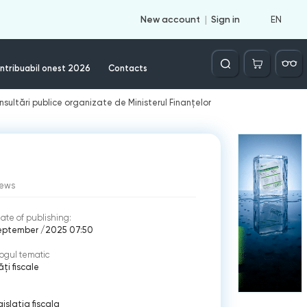
EN
New account
Sign in
Căutare
ntribuabil onest 2026
Contacts
onsultări publice organizate de Ministerul Finanțelor
iews
ate of publishing:
eptember /2025 07:50
ogul tematic
ți fiscale
gislația fiscala