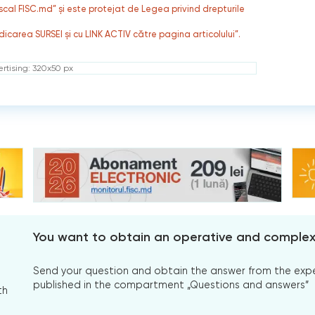
fiscal FISC.md” și este protejat de Legea privind drepturile
dicarea SURSEI și cu LINK ACTIV către pagina articolului”.
rtising: 320x50 px
You want to obtain an operative and comple
Send your question and obtain the answer from the expert
published in the compartment „Questions and answers”
th