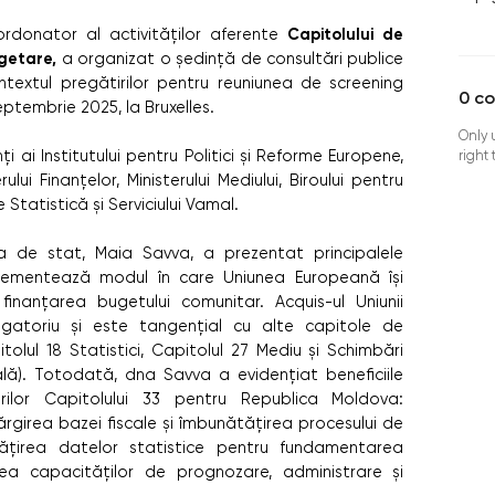
Capitolului de
oordonator al activităților aferente
ugetare,
a organizat o ședință de consultări publice
contextul pregătirilor pentru reuniunea de screening
0
c
eptembrie 2025, la Bruxelles.
Only 
 ai Institutului pentru Politici și Reforme Europene,
right
ului Finanțelor, Ministerului Mediului, Biroului pentru
Statistică și Serviciului Vamal.
ra de stat, Maia Savva, a prezentat principalele
glementează modul în care Uniunea Europeană își
 finanțarea bugetului comunitar. Acquis-ul Uniunii
gatoriu și este tangențial cu alte capitole de
itolul 18 Statistici, Capitolul 27 Mediu și Schimbări
lă). Totodată, dna Savva a evidențiat beneficiile
erilor Capitolului 33 pentru Republica Moldova:
 lărgirea bazei fiscale și îmbunătățirea procesului de
ățirea datelor statistice pentru fundamentarea
darea capacităților de prognozare, administrare și