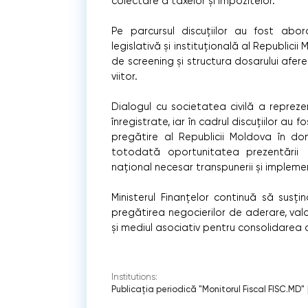
colectare a taxelor și impozitelor.
Pe parcursul discuțiilor au fost abo
legislativă și instituțională al Republici
de screening și structura dosarului afere
viitor.
Dialogul cu societatea civilă a reprez
înregistrate, iar în cadrul discuțiilor au 
pregătire al Republicii Moldova în dom
totodată oportunitatea prezentării 
național necesar transpunerii și implemen
Ministerul Finanțelor continuă să susțin
pregătirea negocierilor de aderare, valo
și mediul asociativ pentru consolidarea 
Institutions:
Publicaţia periodică "Monitorul Fiscal FISC.MD"