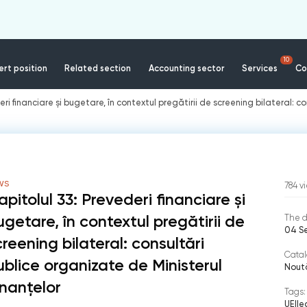
10
rt position
Related section
Accounting sector
Services
Co
eri financiare și bugetare, în contextul pregătirii de screening bilateral: c
WS
784
v
apitolul 33: Prevederi financiare și
ugetare, în contextul pregătirii de
The d
04 S
creening bilateral: consultări
Catal
ublice organizate de Ministerul
Noută
inanțelor
Tags:
UE
|
le