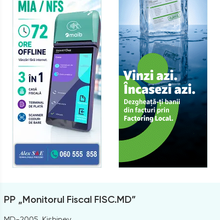
PP „Monitorul Fiscal FISC.MD”
MD-2005, Kishinev