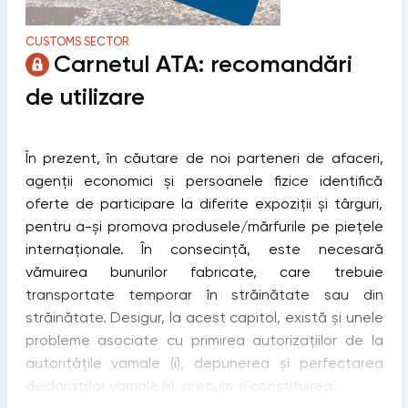
CUSTOMS SECTOR
Carnetul ATA: recomandări
de utilizare
În prezent, în căutare de noi parteneri de afaceri,
agenții economici și persoanele fizice identifică
oferte de participare la diferite expoziții și târguri,
pentru a-și promova produsele/mărfurile pe piețele
internaționale. În consecință, este necesară
vămuirea bunurilor fabricate, care trebuie
transportate temporar în străinătate sau din
străinătate. Desigur, la acest capitol, există și unele
probleme asociate cu primirea autorizațiilor de la
autoritățile vamale (i), depunerea și perfectarea
declarațiilor vamale (ii), precum și constituirea...