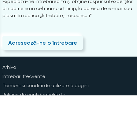
Expediază-ne întrebarea ta și obține răspunsul experților
din domeniu în cel mai scurt timp, la adresa de e-mail sau
plasat în rubrica „Întrebări și răspunsuri”
Adresează-ne o întrebare
Arhiva
Întrebări frecvente
Termeni și condiții de utilizare a paginii
Politica de confidențialitate
Instrucțiuni pentru ștergerea contului
Abonare la Newsline