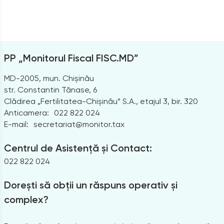
PP „Monitorul Fiscal FISC.MD”
MD-2005, mun. Chișinău
str. Constantin Tănase, 6
Clădirea „Fertilitatea-Chișinău” S.A., etajul 3, bir. 320
Anticamera:
022 822 024
E-mail:
secretariat@monitor.tax
Centrul de Asistență și Contact:
022 822 024
Dorești să obții un răspuns operativ și
complex?