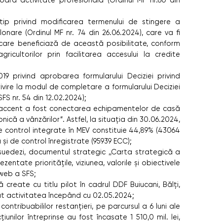
oară activitate profesională (Ordinul MF nr.60 din
tip privind modificarea termenului de stingere a
onare (Ordinul MF nr. 74 din 26.06.2024), care va fi
 care beneficiază de această posibilitate, conform
ricultorilor prin facilitarea accesului la credite
19 privind aprobarea formularului Deciziei privind
 privire la modul de completare a formularului Deciziei
 SFS nr. 54 din 12.02.2024);
 accent a fost conectarea echipamentelor de casă
nică a vânzărilor”. Astfel, la situația din 30.06.2024,
control integrate în MEV constituie 44,89% (43064
și de control înregistrate (95939 ECC);
 suedezi, documentul strategic ,,Carta strategică a
ezentate prioritățile, viziunea, valorile și obiectivele
-web a SFS;
 create cu titlu pilot în cadrul DDF Buiucani, Bălți,
țiat activitatea începând cu 02.05.2024;
e contribuabililor restanțieri, pe parcursul a 6 luni ale
unilor întreprinse au fost încasate 1 510,0 mil. lei,