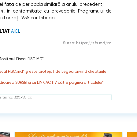
 lei față de perioada similară a anului precedent;
024, în conformitate cu prevederile Programului de
torizați 1655 contribuabili.
ULTAT
.
AICI
Sursa:
https://sfs.md/ro
onitorul Fiscal FISC.MD"
fiscal FISC.md” și este protejat de Legea privind drepturile
dicarea SURSEI și cu LINK ACTIV către pagina articolului”.
rtising: 320x50 px