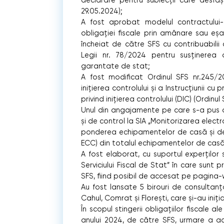
declarare pentru subiecții care desfăș
29.05.2024);
A fost aprobat modelul contractului-
obligației fiscale prin amânare sau eșal
încheiat de către SFS cu contribuabilii
Legii nr. 78/2024 pentru susținerea ag
garantate de stat;
A fost modificat Ordinul SFS nr.245/20
inițierea controlului și a Instrucțiunii cu
privind inițierea controlului (DIC) (Ordinul
Unul din angajamente pe care s-a pus
și de control la SIA „Monitorizarea electro
ponderea echipamentelor de casă și de 
ECC) din totalul echipamentelor de casă 
A fost elaborat, cu suportul experților
Serviciului Fiscal de Stat” în care sunt pr
SFS, fiind posibil de accesat pe pagina
Au fost lansate 5 birouri de consultanță
Cahul, Comrat și Florești, care și-au ini
În scopul stingerii obligațiilor fiscale al
anului 2024, de către SFS, urmare a acți