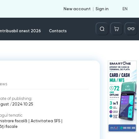
EN
New account
Sign in
Căutare
ntribuabil onest 2026
Contacts
iews
ate of publishing:
ugust /2024 10:25
ogul tematic
istrare fiscală
|
Activitatea SFS
|
ți fiscale