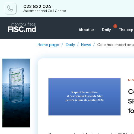
022 822 024
Assistment and Call Center
5
About us
Daily
The expe
Home page
Daily
News
Cele mai importante 
NE
C
S
f