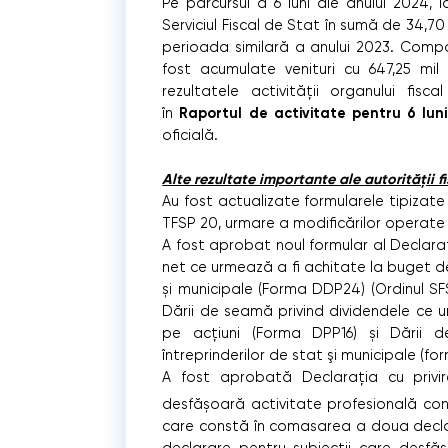
Pe parcursul a 6 luni ale anului 2024,
Serviciul Fiscal de Stat în sumă de 34,70 m
perioada similară a anului 2023. Compar
fost acumulate venituri cu 647,25 mil
rezultatele activității organului fis
Raportul de activitate pentru 6 lun
în
oficială.
Alte rezultate importante ale autorității 
Au fost actualizate formularele tipizat
TFSP 20, urmare a modificărilor operate în
A fost aprobat noul formular al Declarație
net ce urmează a fi achitate la buget de 
și municipale (Forma DDP24) (Ordinul SF
Dării de seamă privind dividendele ce u
pe acțiuni (Forma DPP16) și Dării d
întreprinderilor de stat şi municipale (fo
A fost aprobată Declarația cu privi
desfășoară activitate profesională con
care constă în comasarea a doua declara