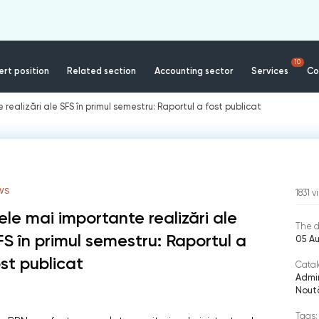
10
rt position
Related section
Accounting sector
Services
Co
realizări ale SFS în primul semestru: Raportul a fost publicat
WS
1831
v
ele mai importante realizări ale
The d
FS în primul semestru: Raportul a
05 A
ost publicat
Catal
Admin
Noută
Tags: