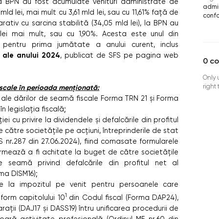
 la BPN au fost acumulate venituri administrate de
admin
ld lei, mai mult cu 3,61 mld lei, sau cu 11,61% față de
conf
ativ cu sarcina stabilită (34,05 mld lei), la BPN au
 lei mai mult, sau cu 1,90%. Acesta este unul din
cal pentru prima jumătate a anului curent, inclus
i ale anului 2024
, publicat de SFS pe pagina web
0
c
Only 
right
fiscale în perioada menționată:
e ale dărilor de seamă fiscale Forma TRN 21 și Forma
 legislația fiscală;
i cu privire la dividendele și defalcările din profitul
către societățile pe acțiuni, întreprinderile de stat
S nr.287 din 27.06.2024), fiind comasate formularele
rmează a fi achitate la buget de către societățile
e seamă privind defalcările din profitul net al
rma DISM16);
re la impozitul pe venit pentru persoanele care
1
form capitolului 10
din Codul fiscal (Forma DAP24),
ții (DAJ17 și DASS19) întru unificarea procedurii de