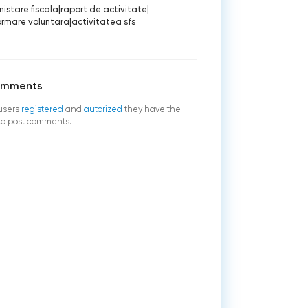
istare fiscala
|
raport de activitate
|
ormare voluntara
|
activitatea sfs
omments
users
registered
and
autorized
they have the
 to post comments.