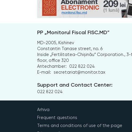
PP „Monitorul Fiscal FISC.MD”
MD-2005, Kishinev
Constantin Tanase street, no. 6
Inside „Fertilitatea-Chișinău” Corporation., 3-
floor, office 320
Antechamber:
022 822 024
E-mail:
secretariat@monitor.tax
Support and Contact Center:
022 822 024
Arhiva
Frequent questions
Terms and conditions of use of the page