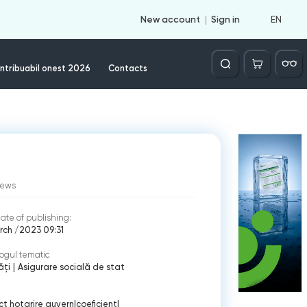
EN
New account
Sign in
Căutare
ntribuabil onest 2026
Contacts
iews
ate of publishing:
rch /2023 09:31
ogul tematic
ăți
|
Asigurare socială de stat
ct hotarire guvern
|
coeficient
|