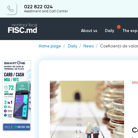
022 822 024
Assistment and Call Center
1
About us
Daily
The expe
Home page
Daily
News
Coeficienții de valor
NE
Co