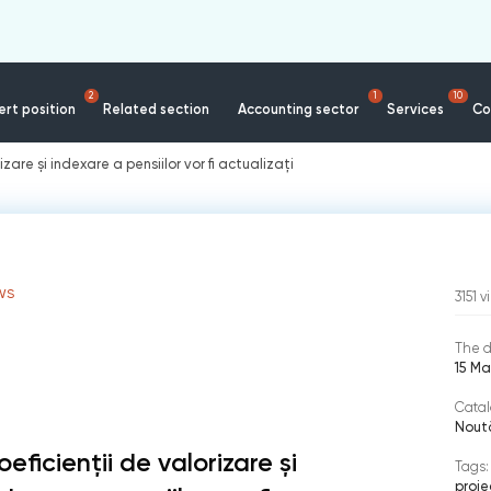
2
1
10
rt position
Related section
Accounting sector
Services
Co
izare și indexare a pensiilor vor fi actualizați
WS
3151
v
The d
15 Ma
Catal
Nout
eficienții de valorizare și
Tags:
proie