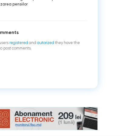
izarea pensiilor
omments
users
registered
and
autorized
they have the
 to post comments.