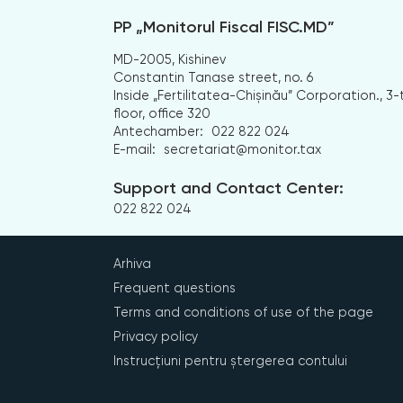
PP „Monitorul Fiscal FISC.MD”
MD-2005, Kishinev
Constantin Tanase street, no. 6
Inside „Fertilitatea-Chișinău” Corporation., 3-
floor, office 320
Antechamber:
022 822 024
E-mail:
secretariat@monitor.tax
Support and Contact Center:
022 822 024
Arhiva
Frequent questions
Terms and conditions of use of the page
Privacy policy
Instrucțiuni pentru ștergerea contului