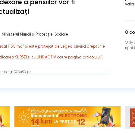
dexare a pensiilor vor fi
valor
ctualizați
0
c
|
Ministerul Muncii și Protecției Sociale
Only 
fiscal FISC.md” și este protejat de Legea privind drepturile
right
dicarea SURSEI și cu LINK ACTIV către pagina articolului”.
rtising: 320x50 px