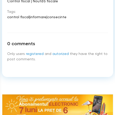
Control fiscal
|
Noutăți fiscale
Tags:
control fiscal
|
informare
|
consecinte
0
comments
Only users
registered
and
autorized
they have the right to
post comments.