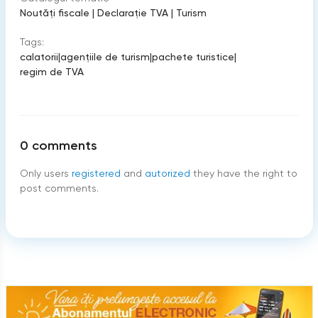
Noutăți fiscale
|
Declarație TVA
|
Turism
Tags:
calatorii
|
agenţiile de turism
|
pachete turistice
|
regim de TVA
0
comments
Only users
registered
and
autorized
they have the right to
post comments.