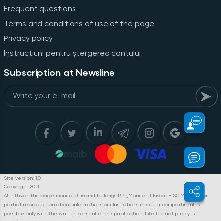
Frequent questions
Terms and conditions of use of the page
Privacy policy
Instrucțiuni pentru ștergerea contului
Subscription at Newsline
Site version: 1.0
Copyright 2021
All riths on the page monitorul.fisc.md belongs P.P. „Monitorul Fiscal FISC.MD”. Full or
partial reproduction about informations or illustrations in either compartment is
possible only with the written consent of the publication. Intellectual piracy is