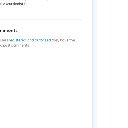
cii excursioniste
omments
users
registered
and
autorized
they have the
 to post comments.