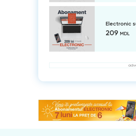
Electronic 
209
MDL
adve