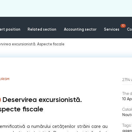
10
rt position
Related section
Accounting sector
Services
Co
rvirea excursionistă. Aspecte fiscale
URISM
2794
The d
Deservirea excursionistă.
10 Ap
specte fiscale
Catal
Noută
Tags:
semnificativă a numărului cetățenilor străini care au
agent