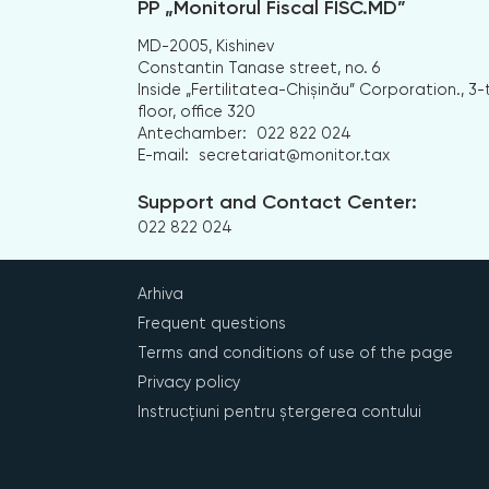
PP „Monitorul Fiscal FISC.MD”
MD-2005, Kishinev
Constantin Tanase street, no. 6
Inside „Fertilitatea-Chișinău” Corporation., 3-
floor, office 320
Antechamber:
022 822 024
E-mail:
secretariat@monitor.tax
Support and Contact Center:
022 822 024
Arhiva
Frequent questions
Terms and conditions of use of the page
Privacy policy
Instrucțiuni pentru ștergerea contului