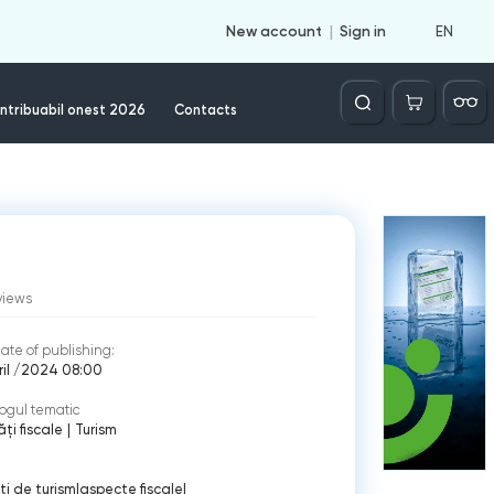
EN
New account
Sign in
Căutare
ntribuabil onest 2026
Contacts
views
ate of publishing:
ril /2024 08:00
ogul tematic
ți fiscale
|
Turism
i de turism
|
aspecte fiscale
|