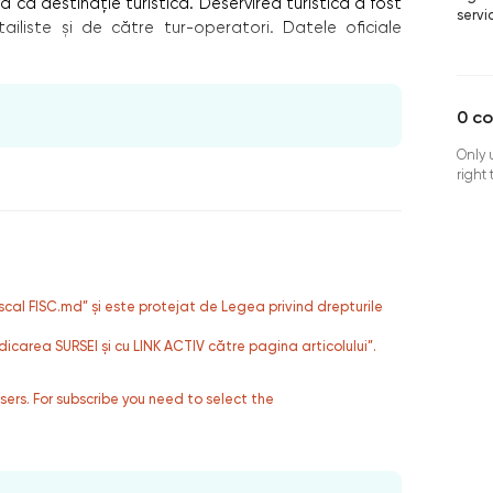
 ca destinație turistică. Deservirea turistică a fost
servi
iliste și de către tur-operatori. Datele oficiale
0
c
Only 
right
fiscal FISC.md” și este protejat de Legea privind drepturile
dicarea SURSEI și cu LINK ACTIV către pagina articolului”.
users. For subscribe you need to select the