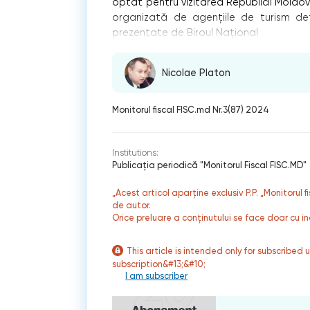
optat pentru vizitarea Republicii Moldova
organizată de agențiile de turism deta
prezentate de Biroul Național
Nicolae Platon
Monitorul fiscal FISC.md Nr.3(87) 2024
Institutions:
Publicaţia periodică "Monitorul Fiscal FISC.MD"
„Acest articol aparține exclusiv P.P. „Monitorul 
de autor.
Orice preluare a conținutului se face doar cu in
This article is intended only for subscribed 
subscription&#13;&#10;
I am subscriber