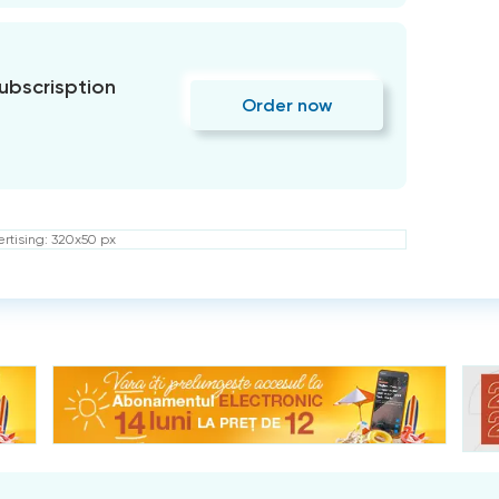
subscrisption
Order now
rtising: 320x50 px