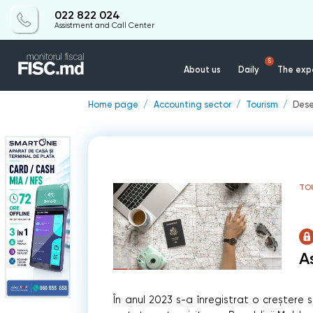
022 822 024
Assistment and Call Center
5
About us
Daily
The expe
Home page
Accounting sector
Tourism
Dese
TO
A
În anul 2023 s-a înregistrat o creștere 