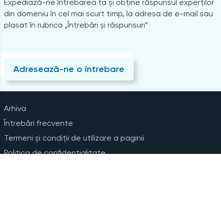
Expediază-ne întrebarea ta și obține răspunsul experților
din domeniu în cel mai scurt timp, la adresa de e-mail sau
plasat în rubrica „Întrebări și răspunsuri”
Adresează-ne o întrebare
Arhiva
Întrebări frecvente
Termeni și condiții de utilizare a paginii
Politica de confidențialitate
Instrucțiuni pentru ștergerea contului
Abonare la Newsline