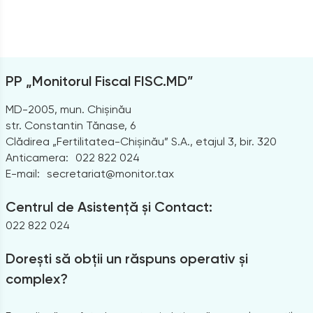
PP „Monitorul Fiscal FISC.MD”
MD-2005, mun. Chișinău
str. Constantin Tănase, 6
Clădirea „Fertilitatea-Chișinău” S.A., etajul 3, bir. 320
Anticamera:
022 822 024
E-mail:
secretariat@monitor.tax
Centrul de Asistență și Contact:
022 822 024
Dorești să obții un răspuns operativ și
complex?