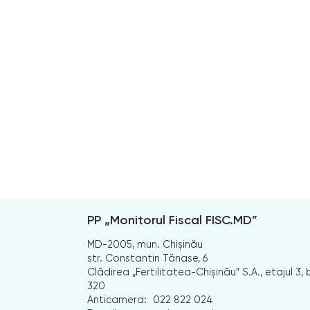
PP „Monitorul Fiscal FISC.MD”
MD-2005, mun. Chișinău
str. Constantin Tănase, 6
Clădirea „Fertilitatea-Chișinău” S.A., etajul 3, b
320
Anticamera:
022 822 024