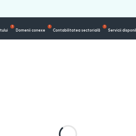
1
1
1
tului
Domenii conexe
Contabilitatea sectorială
Servicii disponi