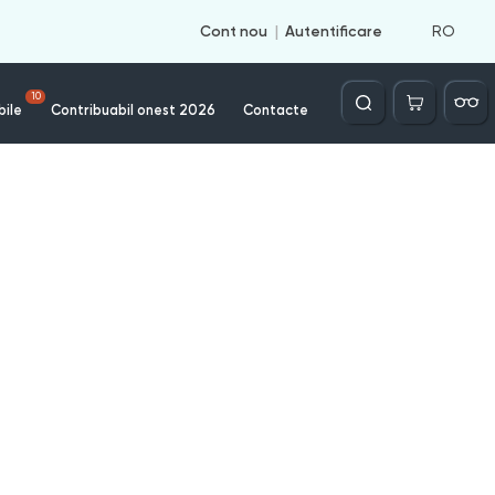
RO
Cont nou
Autentificare
Căutare
10
bile
Contribuabil onest 2026
Contacte