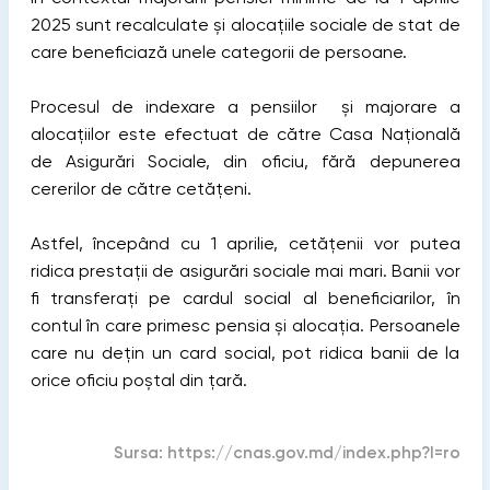
2025 sunt recalculate și alocațiile sociale de stat de
care beneficiază unele categorii de persoane.
Procesul de indexare a pensiilor și majorare a
alocațiilor este efectuat de către Casa Națională
de Asigurări Sociale, din oficiu, fără depunerea
cererilor de către cetățeni.
Astfel, începând cu 1 aprilie, cetățenii vor putea
ridica prestații de asigurări sociale mai mari. Banii vor
fi transferați pe cardul social al beneficiarilor, în
contul în care primesc pensia și alocația. Persoanele
care nu dețin un card social, pot ridica banii de la
orice oficiu poștal din țară.
Sursa:
https://cnas.gov.md/index.php?l=ro