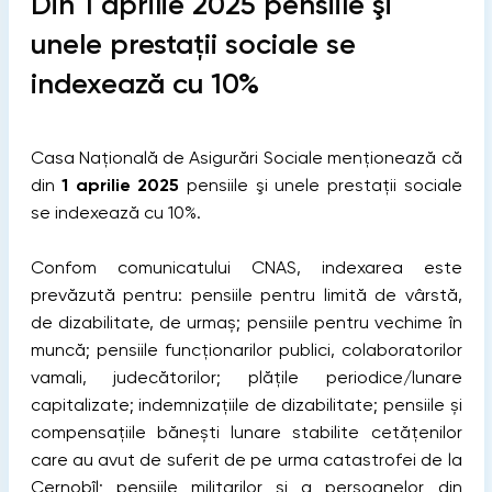
Din 1 aprilie 2025 pensiile şi
unele prestații sociale se
indexează cu 10%
Casa Națională de Asigurări Sociale menționează că
din
1 aprilie 2025
pensiile şi unele prestații sociale
se indexează cu 10%.
Confom comunicatului CNAS, indexarea este
prevăzută pentru: pensiile pentru limită de vârstă,
de dizabilitate, de urmaș; pensiile pentru vechime în
muncă; pensiile funcționarilor publici, colaboratorilor
vamali, judecătorilor; plățile periodice/lunare
capitalizate; indemnizațiile de dizabilitate; pensiile și
compensațiile bănești lunare stabilite cetățenilor
care au avut de suferit de pe urma catastrofei de la
Cernobîl; pensiile militarilor și a persoanelor din