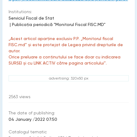
Institutions:
Serviciul Fiscal de Stat
|
Publicaţia periodică "Monitorul Fiscal FISC.MD"
„Acest articol aparține exclusiv P.P. „Monitorul fiscal
FISC.md” și este protejat de Legea privind drepturile de
autor.
Orice preluare a conținutului se face doar cu indicarea
SURSEI și cu LINK ACTIV către pagina articolului”.
advertising: 320x50 px
2563
views
The date of publishing:
04 January /2022 07:50
Catalogul tematic