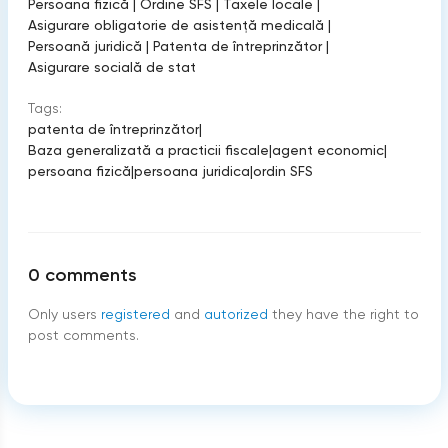
Persoana fizică
|
Ordine SFS
|
Taxele locale
|
Asigurare obligatorie de asistenţă medicală
|
Persoană juridică
|
Patenta de întreprinzător
|
Asigurare socială de stat
Tags:
patenta de întreprinzător
|
Baza generalizată a practicii fiscale
|
agent economic
|
persoana fizică
|
persoana juridica
|
ordin SFS
0
comments
Only users
registered
and
autorized
they have the right to
post comments.