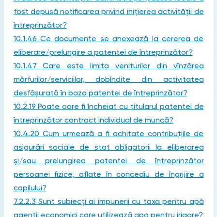
fost depusă notificarea privind inițierea activității de
întreprinzător?
10.1.46 Ce documente se anexează la cererea de
eliberare/prelungire a patentei de întreprinzător?
10.1.47 Care este limita veniturilor din vînzărea
mărfurilor/serviciilor, dobîndite din activitatea
desfășurată în baza patentei de întreprinzător?
10.2.19 Poate oare fi încheiat cu titularul patentei de
întreprinzător contract individual de muncă?
10.4.20 Cum urmează a fi achitate contribuțiile de
asigurări sociale de stat obligatorii la eliberarea
și/sau prelungirea patentei de întreprinzător
persoanei fizice, aflate în concediu de îngrijire a
copilului?
7.2.2.3 Sunt subiecți ai impunerii cu taxa pentru apă
agenții economici care utilizează apa pentru irigare?