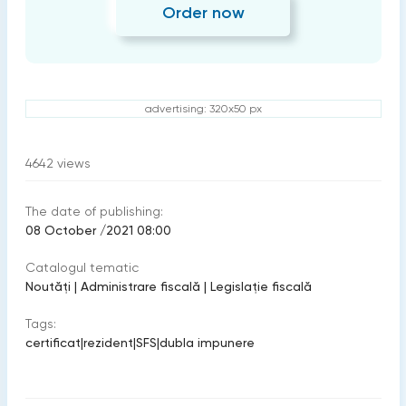
Order now
advertising: 320x50 px
4642
views
The date of publishing:
08 October /2021 08:00
Catalogul tematic
Noutăți
|
Administrare fiscală
|
Legislație fiscală
Tags:
certificat
|
rezident
|
SFS
|
dubla impunere