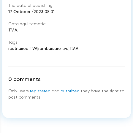
The date of publishing:
17 October /2023 08:01
Catalogul tematic
T.V.A.
Tags:
restituirea TVA
|
rambursare tva
|
T.V.A
0
comments
Only users
registered
and
autorized
they have the right to
post comments.