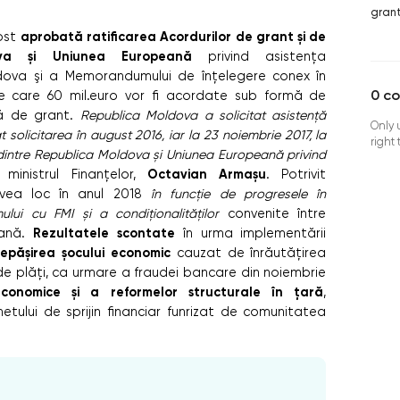
gran
aprobată ratificarea Acordurilor de grant și de
fost
ova și Uniunea Europeană
privind asistența
dova şi a Memorandumului de înţelegere conex în
0
c
re care 60 mil.euro vor fi acordate sub formă de
ă de grant.
Republica Moldova a solicitat asistență
Only 
 solicitarea în august 2016, iar la 23 noiembrie 2017, la
right
 dintre Republica Moldova și Uniunea Europeană privind
Octavian Armașu
inistrul Finanțelor,
. Potrivit
 avea loc în anul 2018
în funcție de progresele în
ui cu FMI și a condiționalităților
convenite între
Rezultatele scontate
eană.
în urma implementării
epășirea șocului economic
cauzat de înrăutățirea
 de plăți, ca urmare a fraudei bancare din noiembrie
economice și a reformelor structurale în țară
,
etului de sprijin financiar funrizat de comunitatea