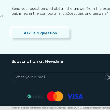
Send your question and obtain the answer from the expert
published in the compartment „Questions and answers”
th
Ask us a question
Subscription at Newsline
All riths on the page monitorul.fisc.md belongs P.P. „Monitorul Fiscal FISC.MD”. Full or partial reproduction abou