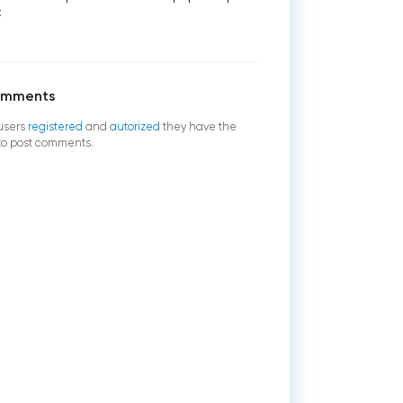
t
omments
users
registered
and
autorized
they have the
 to post comments.