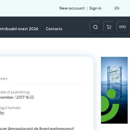
EN
New account
Sign in
Căutare
ntribuabil onest 2026
Contacts
iews
ate of publishing:
cember /2017 16:33
ogul tematic
ăți
vian Armasu
|
acord de finantare
|
imprumut
|