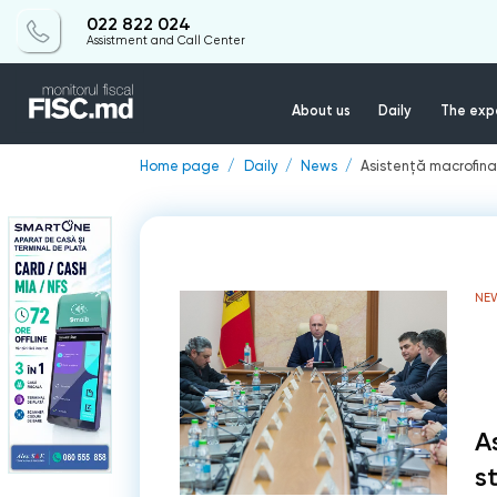
022 822 024
Assistment and Call Center
About us
Daily
The expe
Home page
Daily
News
Asistență macrofin
NE
A
s