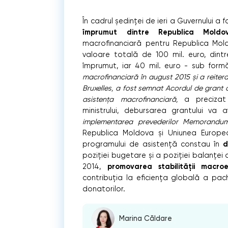
În cadrul ședinței de ieri a Guvernului a 
împrumut dintre Republica Mold
macrofinanciară pentru Republica Mol
valoare totală de 100 mil. euro, dint
împrumut, iar 40 mil. euro - sub form
macrofinanciară în august 2015 și a reiterat
Bruxelles, a fost semnat Acordul de grant
asistența macrofinanciară,
a precizat m
ministrului, debursarea grantului va
implementarea prevederilor Memorandumul
Republica Moldova și Uniunea Europ
d
programului de asistență constau în
poziției bugetare și a poziției balanței
promovarea stabilității macro
2014,
contribuția la eficiența globală a pach
donatorilor.
Marina Căldare