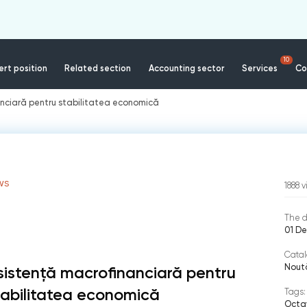
10
rt position
Related section
Accounting sector
Services
Co
anciară pentru stabilitatea economică
WS
1888
v
The d
01 De
Catal
Nout
sistență macrofinanciară pentru
tabilitatea economică
Tags:
Octa