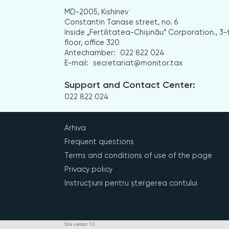
MD-2005, Kishinev
Constantin Tanase street, no. 6
Inside „Fertilitatea-Chișinău” Corporation., 3-
floor, office 320
Antechamber:
022 822 024
E-mail:
secretariat@monitor.tax
Support and Contact Center:
022 822 024
Arhiva
Frequent questions
Terms and conditions of use of the page
Privacy policy
Instrucțiuni pentru ștergerea contului
Site version: 1.0