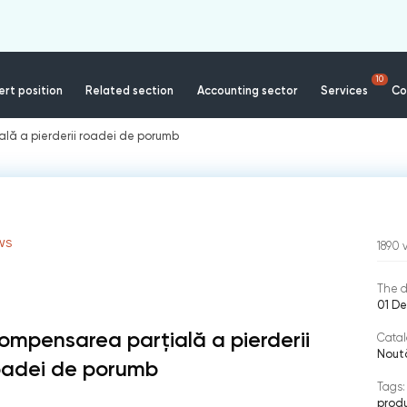
10
rt position
Related section
Accounting sector
Services
Co
lă a pierderii roadei de porumb
WS
1890
The d
01 D
ompensarea parțială a pierderii
Catal
Nout
oadei de porumb
Tags:
produ