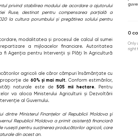
guve
ul privind stabilirea modului de acordare a ajutorului
ției Ruse, destinat pentru compensarea parțială a
020 la cultura porumbului și pregătirea solului pentru
0
c
rdare, modalitatea și procesul de calcul al sumei
Only 
repartizare a mijloacelor financiare. Autoritatea
right
fi Agenția pentru Intervenții și Plăți în Agricultură
ătorilor agricoli ale căror câmpuri însămânțate cu
60% și mai mult
 proporție de
. Conform estimărilor,
505 mii hectare
ități naturale este de
. Pentru
elor va aloca Ministerului Agriculturii și Dezvoltării
tervenție al Guvernului.
i dintre Ministerul Finanțelor al Republicii Moldova şi
uvernul Republicii Moldova a primit asistență financiară
e rusești pentru susținerea producătorilor agricoli, care
aturale din acest an.