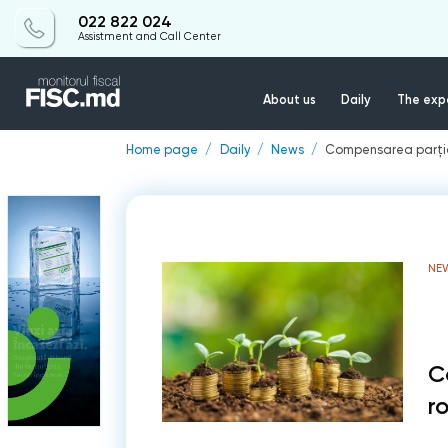
022 822 024
Assistment and Call Center
About us
Daily
The expe
Home page
Daily
News
Compensarea parția
NE
C
r