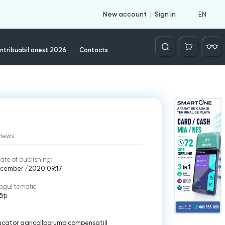
EN
New account
Sign in
Căutare
ntribuabil onest 2026
Contacts
views
ate of publishing:
ecember /2020 09:17
ogul tematic
ăți
cator agricol
|
porumb
|
compensatii
|