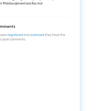
rn Moldova
|
monitorul.fisc.md
omments
users
registered
and
autorized
they have the
 to post comments.