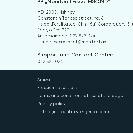
PP „Monitorul Fiscal FISC.MD”
MD-2005, Kishinev
Constantin Tanase street, no. 6
Inside „Fertilitatea-Chișinău” Corporation., 3-
floor, office 320
Antechamber:
022 822 024
E-mail:
secretariat@monitor.tax
Support and Contact Center:
022 822 024
Arhiva
Frequent questions
Terms and conditions of use of the page
Privacy policy
Instrucțiuni pentru ștergerea contului