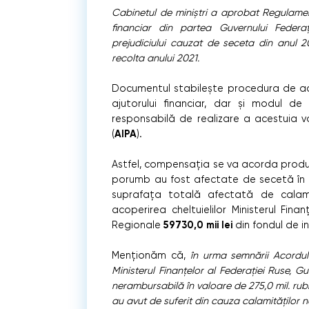
Cabinetul de miniștri a aprobat Regulament
financiar din partea Guvernului Federa
prejudiciului cauzat de seceta din anul 2
recolta anului 2021.
Documentul stabilește procedura de aco
ajutorului financiar, dar și modul de 
responsabilă de realizare a acestuia va 
AIPA
(
).
Astfel, compensația se va acorda produc
porumb au fost afectate de secetă în
suprafața totală afectată de calam
acoperirea cheltuielilor Ministerul Finanț
59730,0 mii lei
Regionale
din fondul de in
Menționăm că,
în urma semnării Acordulu
Ministerul Finanțelor al Federaţiei Ruse, G
nerambursabilă în valoare de 275,0 mil. rubl
au avut de suferit din cauza calamităților n