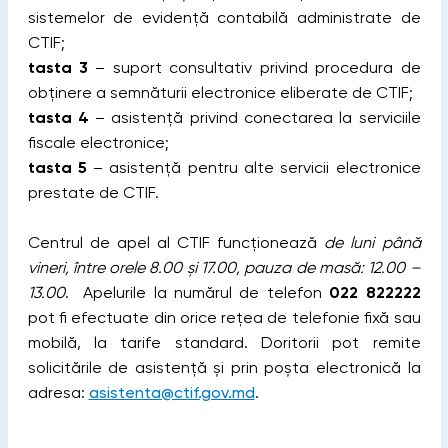
sistemelor de evidență contabilă administrate de
CTIF;
tasta 3
– suport consultativ privind procedura de
obținere a semnăturii electronice eliberate de CTIF;
tasta 4
– asistență privind conectarea la serviciile
fiscale electronice;
tasta 5
– asistență pentru alte servicii electronice
prestate de CTIF.
Centrul de apel al CTIF funcționează
de luni până
vineri, între orele 8.00 și 17.00,
pauza de masă: 12.00 –
13.00
. Apelurile la numărul de telefon
022 822222
pot fi efectuate din orice rețea de telefonie fixă sau
mobilă, la tarife standard. Doritorii pot remite
solicitările de asistență și prin poșta electronică la
adresa:
asistenta@ctif.gov.md
.