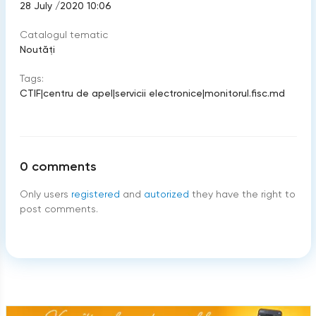
28 July /2020 10:06
Catalogul tematic
Noutăți
Tags:
CTIF
|
centru de apel
|
servicii electronice
|
monitorul.fisc.md
0
comments
Only users
registered
and
autorized
they have the right to
post comments.