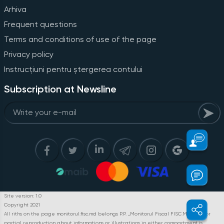
Arhiva
Frequent questions
Terms and conditions of use of the page
Privacy policy
Instrucțiuni pentru ștergerea contului
Subscription at Newsline
Site version: 1.0
Copyright 2021
All riths on the page monitorul.fisc.md belongs P.P. „Monitorul Fiscal FISC.MD”. Full or
partial reproduction about informations or illustrations in either compartment is