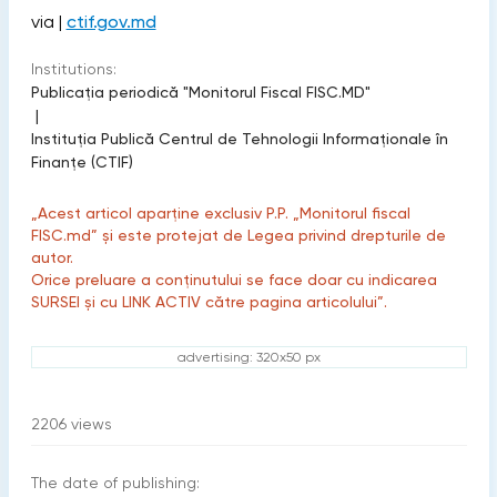
via |
ctif.gov.md
Institutions:
Publicaţia periodică "Monitorul Fiscal FISC.MD"
|
Instituția Publică Centrul de Tehnologii Informaționale în
Finanțe (CTIF)
„Acest articol aparține exclusiv P.P. „Monitorul fiscal
FISC.md” și este protejat de Legea privind drepturile de
autor.
Orice preluare a conținutului se face doar cu indicarea
SURSEI și cu LINK ACTIV către pagina articolului”.
advertising: 320x50 px
2206
views
The date of publishing: