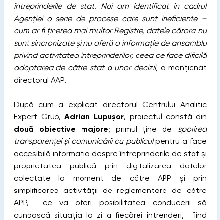
întreprinderile de stat. Noi am identificat în cadrul
Agenției o serie de procese care sunt ineficiente –
cum ar fi ținerea mai multor Registre, datele cărora nu
sunt sincronizate și nu oferă o informație de ansamblu
privind activitatea întreprinderilor, ceea ce face dificilă
adoptarea de către stat a unor decizii,
a menționat
directorul AAP
.
După cum a explicat directorul Centrului Analitic
Expert-Grup,
Adrian Lupușor
, proiectul constă din
două obiective majore
; primul ține de
sporirea
transparenței
și comunicării cu publicul
pentru a face
accesibilă informația despre întreprinderile de stat și
proprietatea publică prin digitalizarea datelor
colectate la moment de către APP și prin
simplificarea activității de reglementare de către
APP, ce va oferi posibilitatea conducerii să
cunoască situația la zi a fiecărei întrenderi, fiind