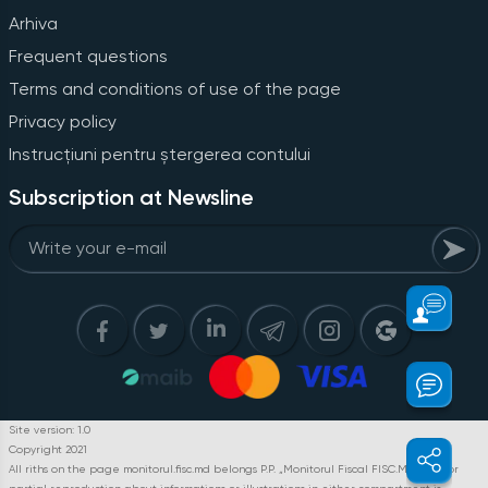
Arhiva
Frequent questions
Terms and conditions of use of the page
Privacy policy
Instrucțiuni pentru ștergerea contului
Subscription at Newsline
Site version: 1.0
Copyright 2021
All riths on the page monitorul.fisc.md belongs P.P. „Monitorul Fiscal FISC.MD”. Full or