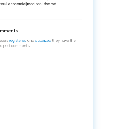
terul economiei
|
monitorul.fisc.md
omments
users
registered
and
autorized
they have the
 to post comments.