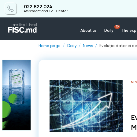
022 822 024
Assistment and Call Center
10
About us
Daily
The expe
Home page
Daily
News
Evoluția datoriei d
NE
E
M