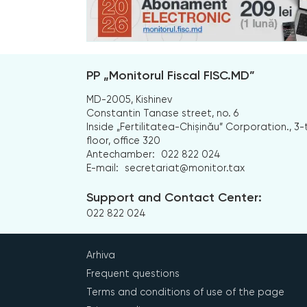
PP „Monitorul Fiscal FISC.MD”
MD-2005, Kishinev
Constantin Tanase street, no. 6
Inside „Fertilitatea-Chișinău” Corporation., 3-
floor, office 320
Antechamber:
022 822 024
E-mail:
secretariat@monitor.tax
Support and Contact Center:
022 822 024
Arhiva
Frequent questions
Terms and conditions of use of the page