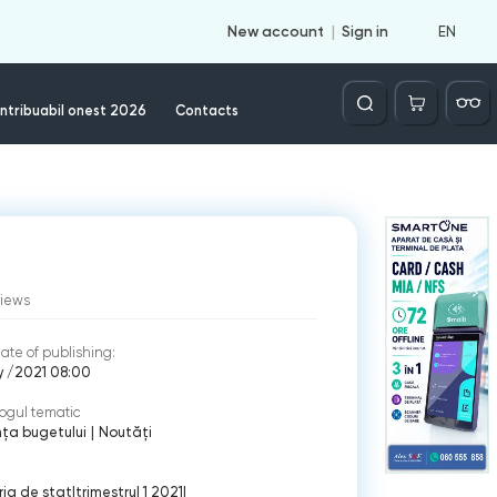
EN
New account
Sign in
Căutare
ntribuabil onest 2026
Contacts
views
ate of publishing:
y /2021 08:00
ogul tematic
ţa bugetului
|
Noutăți
ia de stat
|
trimestrul 1 2021
|