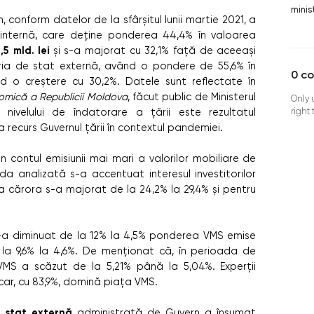
minis
conform datelor de la sfârșitul lunii martie 2021, a
 internă, care deține ponderea 44,4% în valoarea
,5 mld. lei
și s-a majorat cu 32,1% față de aceeași
ria de stat externă, având o pondere de 55,6% în
0
c
ând o creștere cu 30,2%. Datele sunt reflectate în
nomică a Republicii Moldova
, făcut public de Ministerul
Only 
right
a nivelului de îndatorare a țării este rezultatul
a recurs Guvernul țării în contextul pandemiei.
 contul emisiunii mai mari a valorilor mobiliare de
a analizată s-a accentuat interesul investitorilor
 cărora s-a majorat de la 24,2% la 29,4% și pentru
 s-a diminuat de la 12% la 4,5% ponderea VMS emise
 la 9,6% la 4,6%. De menționat că, în perioada de
VMS a scăzut de la 5,21% până la 5,04%. Experții
ncar, cu 83,9%, domină piața VMS.
 stat externă
administrată de Guvern a însumat