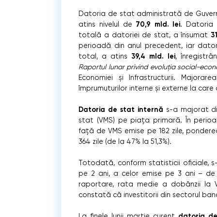
Datoria de stat administrată de Guvern, 
70,9 mld. lei
atins nivelul de
. Datoria
31
totală a datoriei de stat, a însumat
perioadă din anul precedent, iar dato
39,4 mld. lei
total, a atins
, înregistr
Raportul lunar privind evoluția social-eco
Economiei și Infrastructurii. Majorare
împrumuturilor interne și externe la care 
Datoria de stat internă
s-a majorat din
stat (VMS) pe piața primară. În perioad
față de VMS emise pe 182 zile, ponderea
364 zile (de la 47% la 51,3%).
Totodată, conform statisticii oficiale,
pe 2 ani, a celor emise pe 3 ani – de
raportare, rata medie a dobânzii la 
constată că investitorii din sectorul ba
datoria de
La finele lunii martie curent