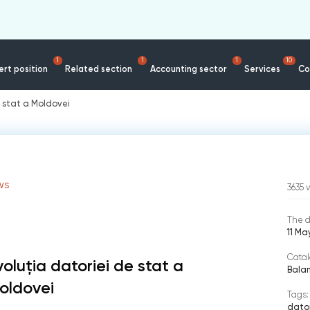
1
1
1
10
rt position
Related section
Accounting sector
Services
Co
e stat a Moldovei
WS
3635
The d
11 Ma
Catal
voluția datoriei de stat a
Balan
oldovei
Tags:
dator