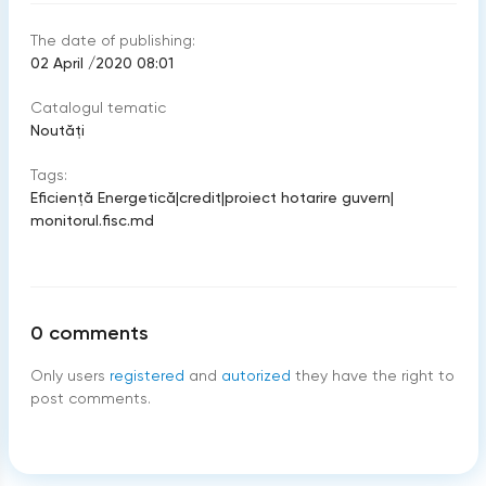
The date of publishing:
02 April /2020 08:01
Catalogul tematic
Noutăți
Tags:
Eficiență Energetică
|
credit
|
proiect hotarire guvern
|
monitorul.fisc.md
0
comments
Only users
registered
and
autorized
they have the right to
post comments.