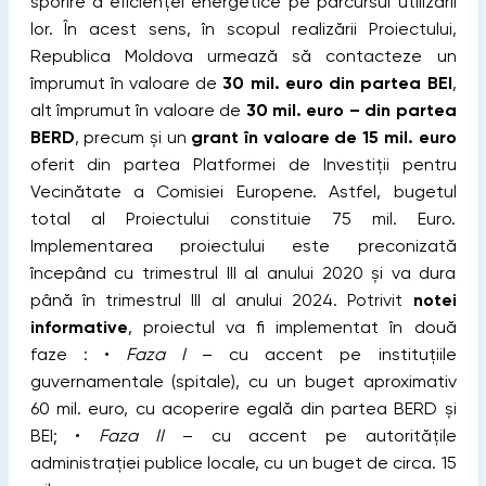
sporire a eficienței energetice pe parcursul utilizării
lor.
În acest sens, în scopul realizării Proiectului,
Republica Moldova urmează să contacteze un
împrumut în valoare de
30 mil. euro din partea BEI
,
alt împrumut în valoare de
30 mil. euro – din partea
BERD
, precum și un
grant în valoare de 15 mil. euro
oferit din partea Platformei de Investiții pentru
Vecinătate a Comisiei Europene. Astfel, bugetul
total al Proiectului constituie 75 mil. Euro.
Implementarea proiectului este preconizată
începând cu trimestrul III al anului 2020 și va dura
până în trimestrul III al anului 2024. Potrivit
notei
informative
, proiectul va fi implementat în două
faze : •
Faza I
– cu accent pe instituțiile
guvernamentale (spitale), cu un buget aproximativ
60 mil. euro, cu acoperire egală din partea BERD și
BEI; •
Faza II
– cu accent pe autoritățile
administrației publice locale, cu un buget de circa. 15