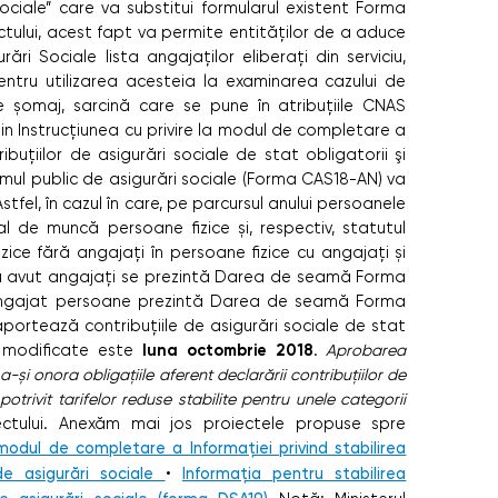
sociale” care va substitui formularul existent Forma
ectului, acest fapt va permite entităților de a aduce
ri Sociale lista angajaților eliberați din serviciu,
pentru utilizarea acesteia la examinarea cazului de
e șomaj, sarcină care se pune în atribuțiile CNAS
in Instrucțiunea cu privire la modul de completare a
buțiilor de asigurări sociale de stat obligatorii şi
emul public de asigurări sociale (Forma CAS18-AN) va
tfel, în cazul în care, pe parcursul anului persoanele
al de muncă persoane fizice și, respectiv, statutul
ice fără angajați în persoane fizice cu angajați și
au avut angajați se prezintă Darea de seamă Forma
 angajat persoane prezintă Darea de seamă Forma
portează contribuțiile de asigurări sociale de stat
luna octombrie 2018
r modificate este
.
Aprobarea
a-și onora obligațiile aferent declarării contribuțiilor de
potrivit tarifelor reduse stabilite pentru unele categorii
ectului. Anexăm mai jos proiectele propuse spre
 modul de completare a Informației privind stabilirea
 de asigurări sociale
•
Informația pentru stabilirea