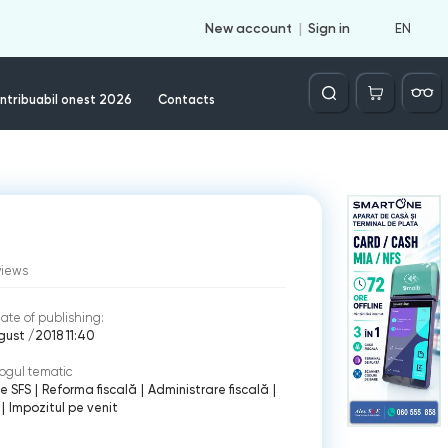
EN
New account
Sign in
Căutare
ntribuabil onest 2026
Contacts
views
ate of publishing:
gust /2018 11:40
ogul tematic
e SFS
|
Reforma fiscală
|
Administrare fiscală
|
|
Impozitul pe venit