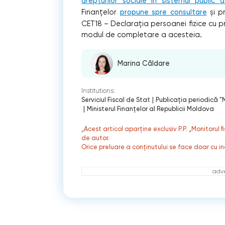
drepturilor sociale în sistemul public 
Finanțelor
propune spre consultare
și pr
CET18 – Declarația persoanei fizice cu pri
modul de completare a acesteia.
Marina Căldare
Institutions:
Serviciul Fiscal de Stat
|
Publicaţia periodică "M
|
Ministerul Finanțelor al Republicii Moldova
„Acest articol aparține exclusiv P.P. „Monitorul 
de autor.
Orice preluare a conținutului se face doar cu in
adve