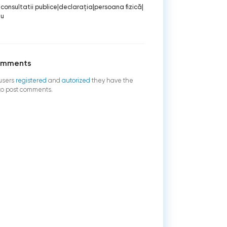
|
consultatii publice
|
declaraţia
|
persoana fizică
|
iu
omments
users
registered
and
autorized
they have the
 to post comments.