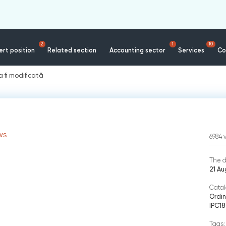
2
1
10
rt position
Related section
Accounting sector
Services
Co
a fi modificată
WS
6984
The d
21 Au
Catal
Ordin
IPC18
Tags: