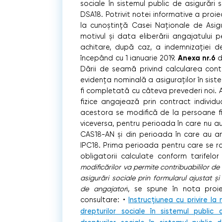
sociale în sistemul public de asigurări 
DSA18. Potrivit notei informative a proi
la cunoștință Casei Naționale de Asigură
motivul și data eliberării angajatului 
achitare, după caz, a indemnizației d
Anexa nr.6
începând cu 1 ianuarie 2019.
d
Dării de seamă privind calcularea contri
evidența nominală a asiguraților în sist
fi completată cu câteva prevederi noi. As
fizice angajează prin contract individu
acestora se modifică de la persoane fiz
viceversa, pentru perioada în care nu 
CAS18-AN și din perioada în care au
IPC18. Prima perioada pentru care se ra
obligatorii calculate conform tarifelo
modificărilor va permite contribuabililor de 
asigurări sociale prin formularul ajustat și 
de angajator
i, se spune în nota proi
consultare: •
Instrucțiunea cu privire la
drepturilor sociale în sistemul public