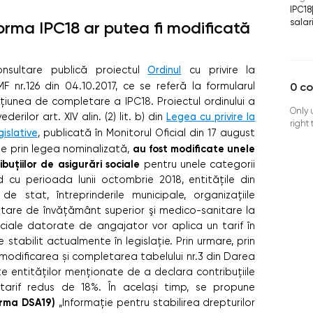
IPC18
salar
orma IPC18 ar putea fi modificată
onsultare publică proiectul
Ordinul
cu privire la
 nr.126 din 04.10.2017, ce se referă la formularul
0
c
ucțiunea de completare a IPC18.
Proiectul ordinului a
Only 
rilor art. XIV alin. (2) lit. b) din
Legea cu privire la
right
islative
, publicată în Monitorul Oficial din 17 august
au fost modificate unele
ate prin legea nominalizată,
buțiilor de asigurări sociale
pentru unele categorii
 cu perioada lunii octombrie 2018, entitățile din
e de stat, întreprinderile municipale, organizațiile
getare de învățământ superior şi medico-sanitare la
sociale datorate de angajator vor aplica un tarif în
tabilit actualmente în legislație. Prin urmare, prin
modificarea și completarea tabelului nr.3 din Darea
e entităților menționate de a declara contribuțiile
 tarif redus de 18%. În același timp, se propune
orma DSA19)
„Informație pentru stabilirea drepturilor