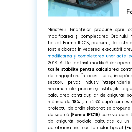
F
Ministerul Finanțelor propune spre c
modificarea și completarea Ordinului MF
tipizat Forma IPC18, precum și la Instr
fost elaborat în vederea executării prevede
modificarea și completarea unor acte leg
2018. Astfel, potrivit modificărilor oper
tarife stabilite pentru calcularea contri
de angajatori. În acest sens, începând
sectorul privat, inclusiv întreprinderil
necomerciale, precum şi instituțiile bu
calcularea contribuțiilor de asigurări 
18%
mărime de
și nu 23% după cum este s
proiectul de ordin elaborat se propune 
(Forma IPC18)
de seamă
care va permit
de asigurări sociale calculate cu un
(F
aprobarea unui nou formular tipizat