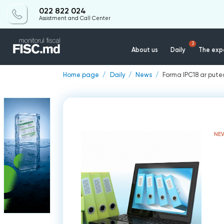
022 822 024
Assistment and Call Center
3
About us
Daily
The expe
Home page
Daily
News
Forma IPC18 ar pute
NE