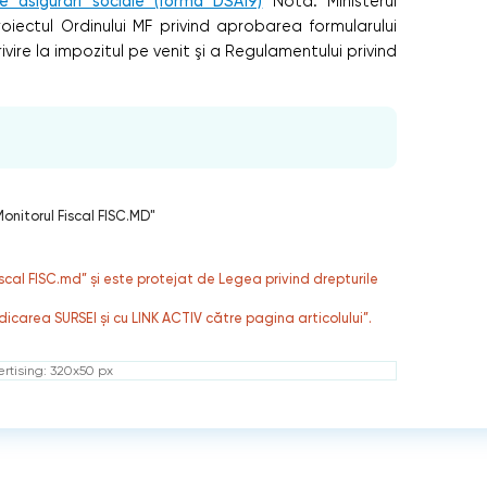
de asigurări sociale (forma DSA19)
Notă: Ministerul
oiectul Ordinului MF privind aprobarea formularului
vire la impozitul pe venit şi a Regulamentului privind
onitorul Fiscal FISC.MD"
fiscal FISC.md” și este protejat de Legea privind drepturile
dicarea SURSEI și cu LINK ACTIV către pagina articolului”.
rtising: 320x50 px