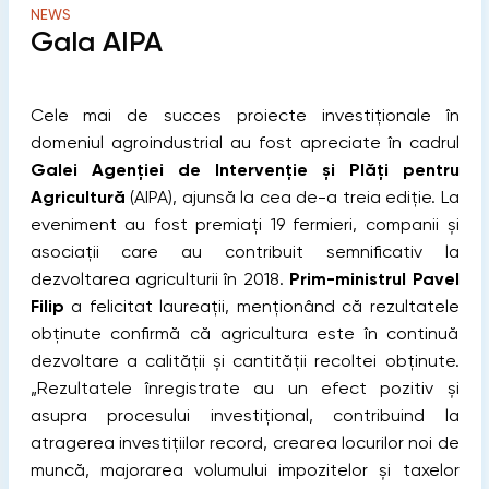
NEWS
Gala AIPA
Cele mai de succes proiecte investiționale în
domeniul agroindustrial au fost apreciate în cadrul
Galei Agenției de Intervenție și Plăți pentru
Agricultură
(AIPA), ajunsă la cea de-a treia ediție. La
eveniment au fost premiați 19 fermieri, companii și
asociații care au contribuit semnificativ la
dezvoltarea agriculturii în 2018.
Prim-ministrul Pavel
Filip
a felicitat laureații, menționând că rezultatele
obținute confirmă că agricultura este în continuă
dezvoltare a calității și cantității recoltei obținute.
„Rezultatele înregistrate au un efect pozitiv și
asupra procesului investițional, contribuind la
atragerea investițiilor record, crearea locurilor noi de
muncă, majorarea volumului impozitelor și taxelor