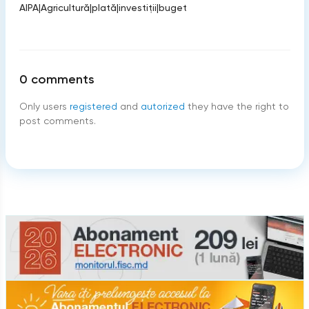
AIPA
|
Agricultură
|
plată
|
investiţii
|
buget
0
comments
Only users
registered
and
autorized
they have the right to
post comments.