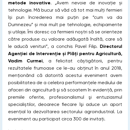
metode inovative
. „Avem nevoie de inovație și
tehnologie. Mă bucur să văd că tot mai mulți fermieri
își pun încrederea mai puțin pe ”cum va da
Dumnezeu” și mai mult pe tehnologie, echipamente
și utilaje. Îmi doresc ca fermierii noștri să se orienteze
către produse cu valoare adăugată înaltă, care să
le aducă venituri”, a conchis Pavel Filip.
Directorul
Agenției de Intervenție și Plăți pentru Agricultură,
Vadim Curmei
, a felicitat câștigătorii, pentru
rezultatele frumoase ce le-au obținut în anul 2018,
menționând că datorită acestui eveniment avem
posibilitatea de a celebra performanțele mediului de
afaceri din agricultură şi să scoatem în evidență, prin
premiile oferite, profesionalismul şi entuziasmul
specialiștilor, deoarece fiecare îşi aduce un aport
esențial la dezvoltarea sectorului agroindustrial. La
eveniment au participat circa 300 de invitați.