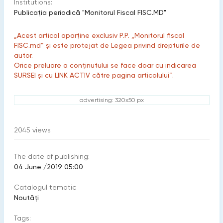
Institutions:
Publicaţia periodică "Monitorul Fiscal FISC.MD"
„Acest articol aparține exclusiv P.P. „Monitorul fiscal
FISC.md” și este protejat de Legea privind drepturile de
autor.
Orice preluare a conținutului se face doar cu indicarea
SURSEI și cu LINK ACTIV către pagina articolului”.
advertising: 320x50 px
2045
views
The date of publishing:
04 June /2019 05:00
Catalogul tematic
Noutăți
Tags: