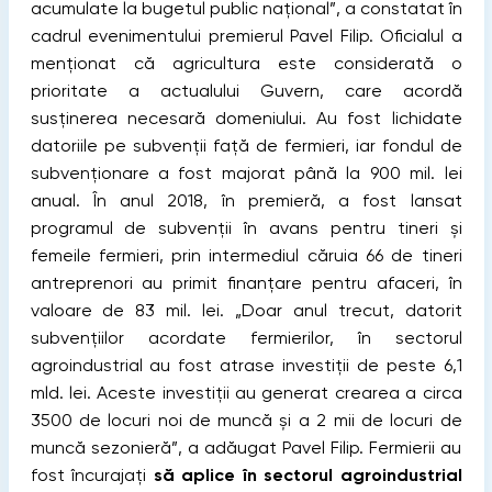
acumulate la bugetul public național”, a constatat în
cadrul evenimentului premierul Pavel Filip. Oficialul a
menționat că agricultura este considerată o
prioritate a actualului Guvern, care acordă
susținerea necesară domeniului. Au fost lichidate
datoriile pe subvenții față de fermieri, iar fondul de
subvenționare a fost majorat până la 900 mil. lei
anual. În anul 2018, în premieră, a fost lansat
programul de subvenții în avans pentru tineri și
femeile fermieri, prin intermediul căruia 66 de tineri
antreprenori au primit finanțare pentru afaceri, în
valoare de 83 mil. lei. „Doar anul trecut, datorit
subvențiilor acordate fermierilor, în sectorul
agroindustrial au fost atrase investiții de peste 6,1
mld. lei. Aceste investiții au generat crearea a circa
3500 de locuri noi de muncă și a 2 mii de locuri de
muncă sezonieră”, a adăugat Pavel Filip. Fermierii au
fost încurajați
să aplice în sectorul agroindustrial