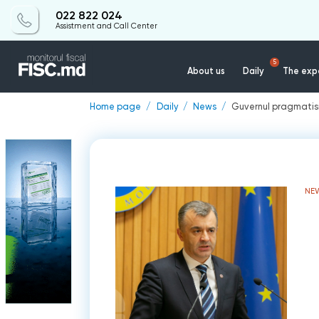
022 822 024
Assistment and Call Center
5
About us
Daily
The expe
Home page
Daily
News
Guvernul pragmatis
NE