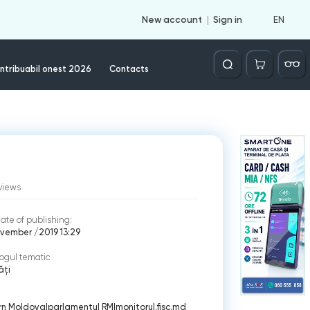
EN
New account
Sign in
Căutare
ntribuabil onest 2026
Contacts
views
ate of publishing:
vember /2019 13:29
ogul tematic
ăți
rn Moldova
|
parlamentul RM
|
monitorul.fisc.md