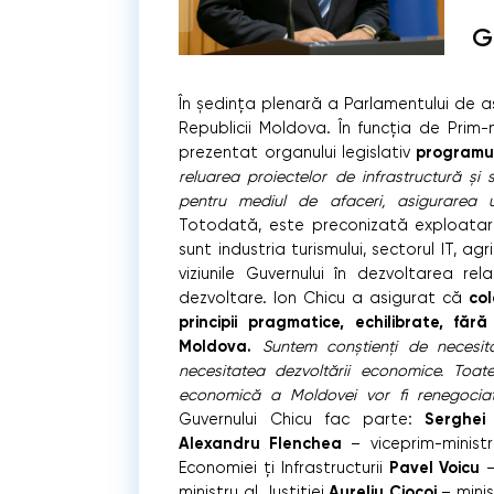
G
În ședința plenară a Parlamentului de as
Republicii Moldova. În funcția de Prim-m
programul
prezentat organului legislativ
reluarea proiectelor de infrastructură și s
pentru mediul de afaceri, asigurarea un
Totodată, este preconizată exploat
sunt industria turismului, sectorul IT, agr
viziunile Guvernului în dezvoltarea rel
col
dezvoltare. Ion Chicu a asigurat că
principii pragmatice, echilibrate, fără 
Moldova.
Suntem conștienți de necesit
necesitatea dezvoltării economice. Toat
economică a Moldovei vor fi renegocia
Serghei
Guvernului Chicu fac parte:
Alexandru Flenchea
– viceprim-minist
Pavel Voicu
Economiei ți Infrastructurii
–
Aureliu Ciocoi
ministru al Justiției
– minis