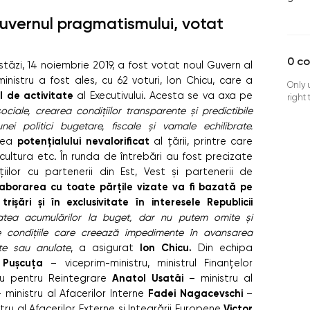
uvernul pragmatismului, votat
0
c
tăzi, 14 noiembrie 2019, a fost votat noul Guvern al
inistru a fost ales, cu 62 voturi, Ion Chicu, care a
Only 
 de activitate
al Executivului. Acesta se va axa pe
right
ociale, crearea condițiilor transparente și predictibile
ei politici bugetare, fiscale și vamale echilibrate.
potențialului nevalorificat
area
al țării, printre care
icultura etc.
În runda de întrebări au fost precizate
ațiilor cu partenerii din Est, Vest și partenerii de
aborarea cu toate părțile vizate va fi bazată pe
trișări și în exclusivitate în interesele Republicii
atea acumulărilor la buget, dar nu putem omite și
e condițiile care creează impedimente în avansarea
Ion Chicu.
te sau anulate
, a asigurat
Din echipa
 Pușcuța
– viceprim-ministru, ministrul Finanțelor
Anatol Usatâi
ru pentru Reintegrare
– ministru al
Fadei Nagacevschi
 ministru al Afacerilor Interne
–
Victor
tru al Afacerilor Externe și Integrării Europene