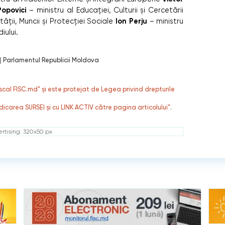
Popovici
– ministru al Educației, Culturii și Cercetării
Ion Perju
ății, Muncii și Protecției Sociale
– ministru
iului.
|
Parlamentul Republicii Moldova
fiscal FISC.md” și este protejat de Legea privind drepturile
dicarea SURSEI și cu LINK ACTIV către pagina articolului”.
rtising: 320x50 px