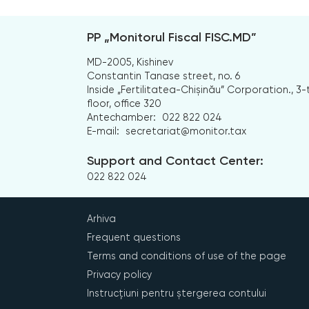
PP „Monitorul Fiscal FISC.MD”
MD-2005, Kishinev
Constantin Tanase street, no. 6
Inside „Fertilitatea-Chișinău” Corporation., 3-
floor, office 320
Antechamber:
022 822 024
E-mail:
secretariat@monitor.tax
Support and Contact Center:
022 822 024
Arhiva
Frequent questions
Terms and conditions of use of the page
Privacy policy
Instrucțiuni pentru ștergerea contului