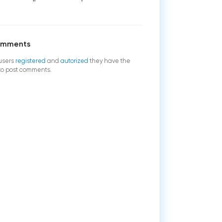
omments
users
registered
and
autorized
they have the
 to post comments.