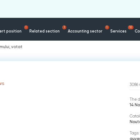
1
1
1
10
rt position
Related section
Accounting sector
Services
Co
mului, votat
WS
3086
The d
14 No
Catal
Nout
Tags:
guve