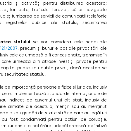
trial și activități pentru distribuirea acestora;
tațiilor auto, traficului feroviar, căilor navigabile
uale; furnizarea de servicii de comunicații (telefonie
ea registrelor publice ale statului, securitatea
atea statului
se vor considera cele nepasibile
 121/2007
, precum și bunurile pasibile privatizării ale
lusiv cele ce urmează a fi concesionate, transmise în
 care urmează a fi atrase investiţii private pentru
 capital public sau public-privat, dacă acestea se
u securitatea statului.
e de importanță persoanele fizice și juridice, inclusiv
cțiile ce nu implementează standarde internaționale de
au indirect de guvernul unui alt stat, inclusiv de
orțele armate ale acestuia; mențin sau au menținut
speciale sau grupări de state străine care au legături
e; au fost condamnați pentru acțiuni de corupție,
ismului printr-o hotărâre judecătorească definitivă