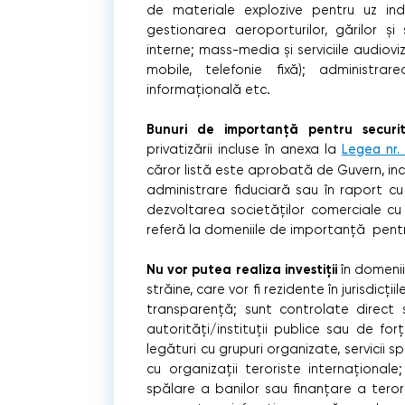
de materiale explozive pentru uz indus
gestionarea aeroporturilor, gărilor și s
interne; mass-media și serviciile audioviz
mobile, telefonie fixă); administrar
informațională etc.
Bunuri de importanță pentru securit
privatizării incluse în anexa la
Legea nr.
căror listă este aprobată de Guvern, inc
administrare fiduciară sau în raport cu
dezvoltarea societăţilor comerciale cu
referă la domeniile de importanță pentr
Nu vor putea realiza investiții
în domeniil
străine, care vor fi rezidente în jurisdi
transparență; sunt controlate direct s
autorități/instituții publice sau de f
legături cu grupuri organizate, servicii 
cu organizații teroriste internațional
spălare a banilor sau finanțare a teror