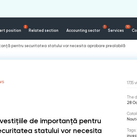
2
1
10
rt position
Related section
Accounting sector
Services
Co
rtanță pentru securitatea statului vor necesita aprobare prealabilă
WS
1735
v
The d
28 Oc
Catal
nvestițiile de importanță pentru
Nout
ecuritatea statului vor necesita
Tags:
invest