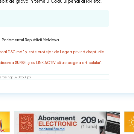
bit de gravă în temeiul Codului penal al RM etc.
|
Parlamentul Republicii Moldova
fiscal FISC.md” și este protejat de Legea privind drepturile
dicarea SURSEI și cu LINK ACTIV către pagina articolului”.
rtising: 320x50 px