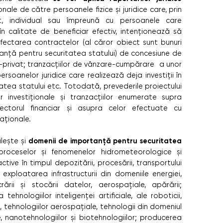
onale de către persoanele fizice și juridice care, prin
ct, individual sau împreună cu persoanele care
n calitate de beneficiar efectiv, intenționează să
erfectarea contractelor (al căror obiect sunt bunuri
anță pentru securitatea statului) de concesiune de
lic-privat; tranzacțiilor de vânzare-cumpărare a unor
rsoanelor juridice care realizează deja investiții în
tea statului etc. Totodată, prevederile proiectului
or investiționale și tranzacțiilor enumerate supra
ectorul financiar și asupra celor efectuate cu
naționale.
domenii de importanță pentru securitatea
lește și
roceselor și fenomenelor hidrometeorologice și
tive în timpul depozitării, procesării, transportului
i exploatarea infrastructurii din domeniile energiei,
crării și stocării datelor, aerospațiale, apărării;
ehnologiilor inteligenței artificiale, ale roboticii,
e, tehnologiilor aerospațiale, tehnologii din domeniul
e, nanotehnologiilor și biotehnologiilor; producerea