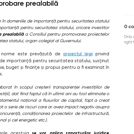
probare prealabilă
nale în domeniile de importanță pentru securitatea statului
0
c
portanță pentru securitatea statului, oricare investitor
 prealabilă
a Consiliul pentru promovarea proiectelor
Only 
tea statului, organ colegial al Guvernului.
right
ei norme este prevăzută de
proiectul legii
privind
 de importanță pentru securitatea statului, susținut
 buget și finanțe și propus pentru a fi examinat în
i.
orat în scopul creșterii transparenței investițiilor de
iții), dat fiind faptul că în ultimii ani au fost eliminate o
ratamentul național a fluxurilor de capital, fapt a creat
t o serie de riscuri care ar avea impact negativ asupra
 concurență, condiționarea proiectelor de infrastructură,
l și cel energetic etc.).
se vor aplica raporturilor juridice
derile acestuia