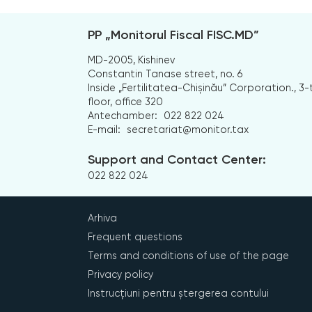
PP „Monitorul Fiscal FISC.MD”
MD-2005, Kishinev
Constantin Tanase street, no. 6
Inside „Fertilitatea-Chișinău” Corporation., 3-
floor, office 320
Antechamber:
022 822 024
E-mail:
secretariat@monitor.tax
Support and Contact Center:
022 822 024
Arhiva
Frequent questions
Terms and conditions of use of the page
Privacy policy
Instrucțiuni pentru ștergerea contului