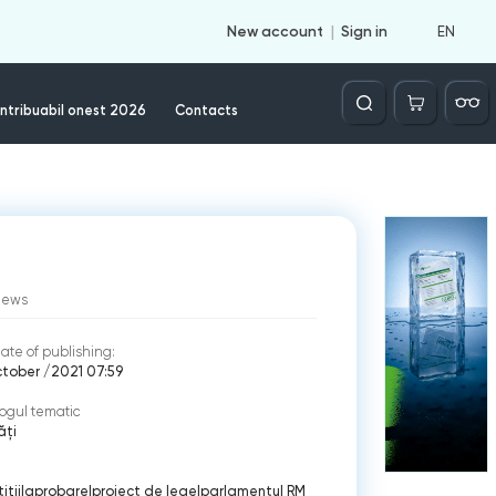
EN
New account
Sign in
Căutare
ntribuabil onest 2026
Contacts
iews
ate of publishing:
tober /2021 07:59
ogul tematic
ăți
iţii
|
aprobare
|
proiect de lege
|
parlamentul RM