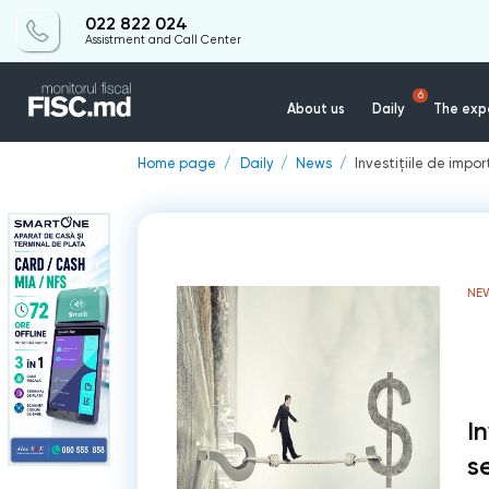
022 822 024
Assistment and Call Center
6
About us
Daily
The expe
Home page
Daily
News
Investițiile de impo
NE
I
s