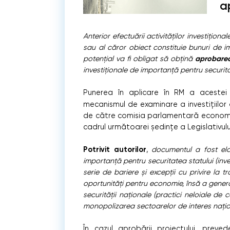
a
A
nterior efectuării activităților investițio
sau al căror obiect constituie bunuri de im
aprobarea
potențial va fi obligat să obțină
investiționale de importanță pentru securita
Punerea în aplicare în RM a acest
mecanismul de examinare a investițiilor
de către comisia parlamentară economie,
cadrul următoarei ședințe a Legislativulu
Potrivit autorilor
,
documentul a fost elab
importanță pentru securitatea statului (invest
serie de bariere și excepții cu privire la t
oportunități pentru economie, însă a genera
securității naționale (practici neloiale de
monopolizarea sectoarelor de interes naționa
În cazul aprobării proiectului, preve