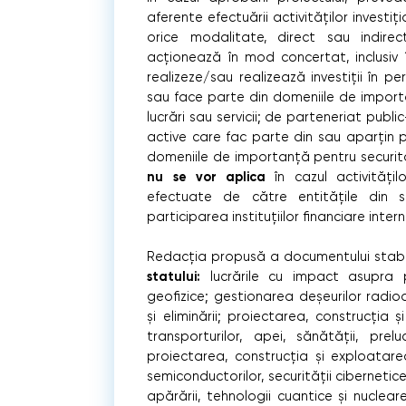
aferente efectuării activităților investiți
orice modalitate, direct sau indire
acționează în mod concertat, inclusiv î
realizeze/sau realizează investiții în p
sau face parte din domeniile de import
lucrări sau servicii; de parteneriat pub
active care fac parte din sau aparțin pe
domeniile de importanță pentru securita
nu se vor aplica
în cazul activitățil
efectuate de către entitățile din s
participarea instituțiilor financiare inter
Redacția propusă a documentului stabi
statului:
lucrările cu impact asupra p
geofizice; gestionarea deșeurilor radioac
și eliminării; proiectarea, construcția ș
transporturilor, apei, sănătății, prelu
proiectarea, construcția și exploatarea t
semiconductorilor, securității cibernetic
apărării, tehnologii cuantice și nuclear