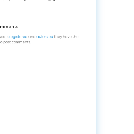
omments
users
registered
and
autorized
they have the
 to post comments.