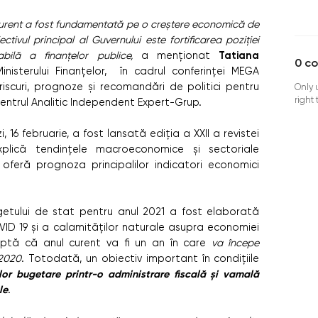
curent a fost fundamentată pe o creștere economică de
iectivul principal al Guvernului este fortificarea poziției
Tatiana
bilă a finanțelor publice,
a menționat
0
c
nisterului Finanțelor, în cadrul conferinței MEGA
 riscuri, prognoze și recomandări de politici pentru
Only 
right
ntrul Analitic Independent Expert-Grup.
 16 februarie, a fost lansată ediția a XXII a revistei
plică tendințele macroeconomice și sectoriale
oferă prognoza principalilor indicatori economici
ugetului de stat pentru anul 2021 a fost elaborată
D 19 și a calamităților naturale asupra economiei
ptă că anul curent va fi un an în care
va începe
 2020
. Totodată, un obiectiv important în condițiile
lor bugetare printr-o administrare fiscală și vamală
le
.