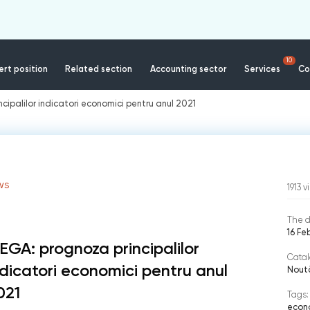
10
rt position
Related section
Accounting sector
Services
Co
cipalilor indicatori economici pentru anul 2021
WS
1913
v
The d
16 Fe
EGA: prognoza principalilor
Catal
ndicatori economici pentru anul
Nout
021
Tags:
econ