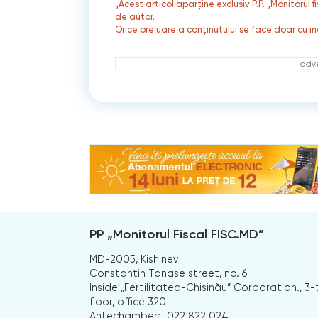
„Acest articol aparține exclusiv P.P. „Monitorul 
de autor.
Orice preluare a conținutului se face doar cu in
adve
PP „Monitorul Fiscal FISC.MD”
MD-2005, Kishinev
Constantin Tanase street, no. 6
Inside „Fertilitatea-Chișinău” Corporation., 3-
floor, office 320
Antechamber:
022 822 024