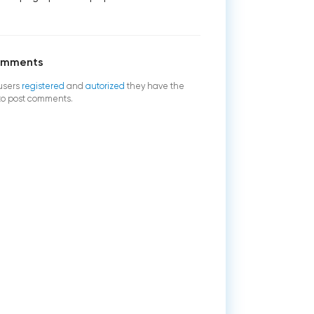
omments
users
registered
and
autorized
they have the
 to post comments.