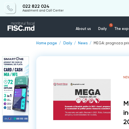
022 822 024
Assistment and Call Center
5
About us
Daily
The expe
Home page
Daily
News
MEGA: prognoza prin
NE
M
i
2