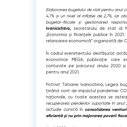
Elaborarea bugetului de stat pentru anul 
4,7% și un nivel al inflației de 2,7%, iar ob
bugetar-fiscale și gestionarea responsa
Ivanicichina,
secretarului de stat al Mi
„Economia și finanțele publice în 2021:
relansarea economică” organizată de Ce
În cadrul evenimentului desfășurat astăzi,
economice MEGA, publicație care ex
conturate pe parcursul anului 2020 și 
pentru anul 2021.
Potrivit Tatianei Ivanicichina, Legea b
ținând cont de impactul pandemiei COVI
naționale, cu toate acestea se aștea
recuperarea pierderilor suportate în anul
consolidarea venituri
actuale constă în
eficientă și nu prin majorarea poverii fisca