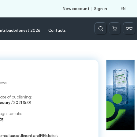
EN
New account
Sign in
Căutare
ntribuabil onest 2026
Contacts
iews
ate of publishing:
bruary /2021 15:01
ogul tematic
ăți
omia
|
buget
|
finantare
|
PIB
|
deficit