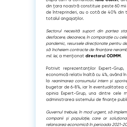
din țara noastră constituie peste 60 mii 
de întreprinderi, au o cotă de 40% din t
totalul angajaților.
Sectorul necesită suport din partea stat
desfacere, deoarece, în comparație cu celela
pandemic, resursele direcționate pentru de
să încheiem contracte de finanțare neramb
directorul ODIMM
mil. lei,
a menționat
.
Potrivit reprezentanților Expert-Gru
economică relativ înaltă cu 4%, având î
la
reanimarea consumului intern și sporire
bugetar de 6-8%, iar în eventualitatea op
opinia Expert-Grup, una dintre cele 
administrarea sistemului de finanțe public
Guvernul trebuie, în mod urgent, să impl
companii și populație, care ar soluționa 
relansarea economică în perioada 2021-2