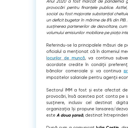
Anul 2020 a fost marcat de pandemia gl
provocări pentru finanțele publice. Astfel,
social au fost majorate substanțial cheltuie
un deficit bugetar în mărime de 8% din PIB. 
susținerea partenerilor de dezvoltare, cum 
volumului emisiunilor mobiliare pe piața int
Referindu-se la principalele măsuri de po
oficialul a menționat că în domeniul me
locurilor de muncă
, va continua subve
acordate credite în condiții preferenția
băncilor comerciale și va continua
p
impozitelor salariale pentru agenții econ
Sectorul IMM a fost și este afectat de 
provocări, însă acestea pot conta pe su
susținere, inclusiv cel destinat digit
organizația își propune lansarea/dezvo
A doua șansă
este
, destinat întreprinderi
Iulia Costin
După cum a comunicat
, di