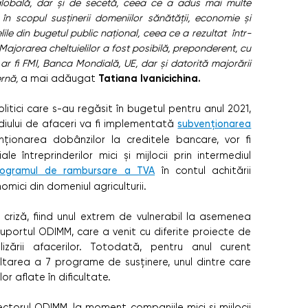
obală, dar și de secetă, ceea ce a adus mai multe
 în scopul susținerii domeniilor sănătății, economie și
lile din bugetul public național, ceea ce a rezultat într-
Majorarea cheltuielilor a fost posibilă, preponderent, cu
ar fi FMI, Banca Mondială, UE, dar și datorită majorării
Tatiana Ivanicichina.
ernă,
a mai adăugat
litici care s-au regăsit în bugetul pentru anul 2021,
diului de afaceri va fi implementată
subvenționarea
nționarea dobânzilor la creditele bancare, vor fi
le întreprinderilor mici și mijlocii prin intermediul
rogramul de rambursare a TVA
în contul achitării
omici din domeniul agriculturii.
criză, fiind unul extrem de vulnerabil la asemenea
portul ODIMM, care a venit cu diferite proiecte de
alizării afacerilor. Totodată, pentru anul curent
ltarea a 7 programe de susținere, unul dintre care
lor aflate în dificultate.
rectorul ODIMM, la moment companiile mici și mijlocii