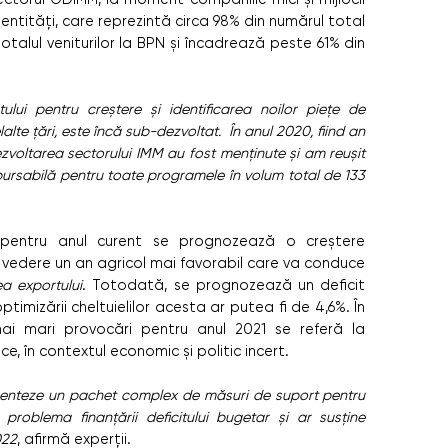
entități, care reprezintă circa 98% din numărul total
otalul veniturilor la BPN și încadrează peste 61% din
ului pentru creștere și identificarea noilor piețe de
lte țări, este încă sub-dezvoltat. În anul 2020, fiind an
zvoltarea sectorului IMM au fost menținute și am reușit
ursabilă pentru toate programele în volum total de 133
p, pentru anul curent se prognozează o creștere
n vedere un an agricol mai favorabil care va conduce
a exportului
. Totodată, se prognozează un deficit
timizării cheltuielilor acesta ar putea fi de 4,6%. În
mai mari provocări pentru anul 2021 se referă la
e, în contextul economic și politic incert.
ementeze un pachet complex de măsuri de suport pentru
problema finanțării deficitului bugetar și ar susține
022
, afirmă experții.