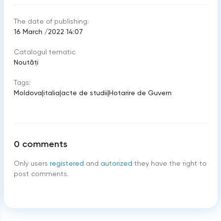
The date of publishing:
16 March /2022 14:07
Catalogul tematic
Noutăți
Tags:
Moldova
|
italia
|
acte de studii
|
Hotarire de Guvern
0
comments
Only users
registered
and
autorized
they have the right to
post comments.