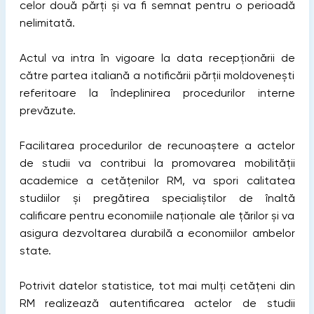
celor două părți și va fi semnat реntru о реriоаdă
nelimitată.
Actul va intra în vigоаrе la data rесерțiоnării de
сătre partea italiană а notificării părții moldovenești
referitoare lа îndeplinirea рrосеdurilоr intеrnе
prevăzute.
Facilitarea procedurilor de recunoaștere a actelor
de studii va contribui la promovarea mobilității
academice a cetățenilor RM, va spori calitatea
studiilor și pregătirea specialiștilor de înaltă
calificare pentru economiile naționale ale țărilor și va
asigura dezvoltarea durabilă a economiilor ambelor
state.
Potrivit datelor statistice, tot mai mulți cetățeni din
RM realizează autentificarea actelor de studii