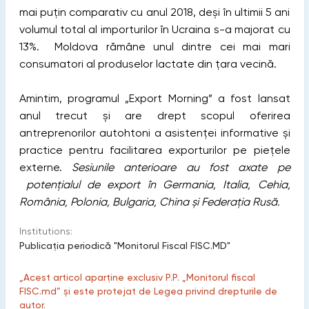
mai puțin comparativ cu anul 2018, deși în ultimii 5 ani
volumul total al importurilor în Ucraina s-a majorat cu
13%. Moldova rămâne unul dintre cei mai mari
consumatori al produselor lactate din țara vecină.
Amintim, programul „Export Morning” a fost lansat
anul trecut și are drept scopul oferirea
antreprenorilor autohtoni a asistenței informative și
practice pentru facilitarea exporturilor pe piețele
externe.
Sesiunile anterioare au fost axate pe
potențialul de export în Germania, Italia, Cehia,
România, Polonia, Bulgaria, China și Federația Rusă.
Institutions:
Publicaţia periodică "Monitorul Fiscal FISC.MD"
„Acest articol aparține exclusiv P.P. „Monitorul fiscal
FISC.md” și este protejat de Legea privind drepturile de
autor.