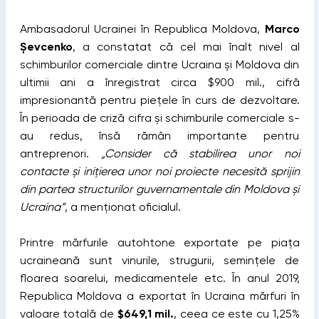
Ambasadorul Ucrainei în Republica Moldova,
Marco
Șevcenko
, a constatat că cel mai înalt nivel al
schimburilor comerciale dintre Ucraina și Moldova din
ultimii ani a înregistrat circa $900 mil., cifră
impresionantă pentru piețele în curs de dezvoltare.
În perioada de criză cifra și schimburile comerciale s-
au redus, însă rămân importante pentru
antreprenori.
„Consider că stabilirea unor noi
contacte și inițierea unor noi proiecte necesită sprijin
din partea structurilor guvernamentale din Moldova și
Ucraina”
, a menționat oficialul.
Printre mărfurile autohtone exportate pe piața
ucraineană sunt vinurile, strugurii, semințele de
floarea soarelui, medicamentele etc. În anul 2019,
Republica Moldova a exportat în Ucraina mărfuri în
valoare totală de
$649,1 mil.
, ceea ce este cu 1,25%