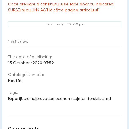
Orice preluare a conținutului se face doar cu indicarea
SURSEI și cu LINK ACTIV către pagina articolului”.
advertising: 320x50 px
1563
views
The date of publishing:
13 October /2020 07:59
Catalogul tematic
Noutăți
Tags:
Export
|
Ucraina
|
provocari economice
|
monitorul.fisc.md
0
comments