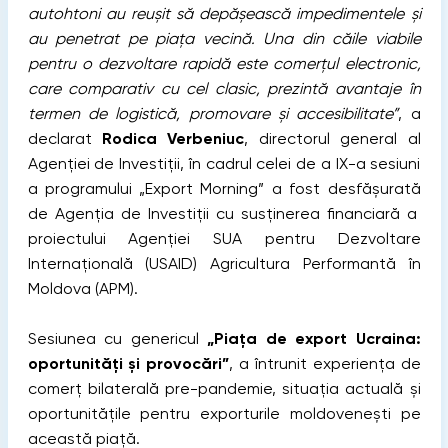
autohtoni au reușit să depășească impedimentele și
au penetrat pe piața vecină. Una din căile viabile
pentru o dezvoltare rapidă este comerțul electronic,
care comparativ cu cel clasic, prezintă avantaje în
termen de logistică, promovare și accesibilitate”
, a
declarat
Rodica Verbeniuc
, directorul general al
Agenției de Investiții, în cadrul celei de a IX-a sesiuni
a programului „Export Morning” a fost desfășurată
de Agenția de Investiții cu susținerea financiară a
proiectului Agenției SUA pentru Dezvoltare
Internațională (USAID) Agricultura Performantă în
Moldova (APM).
Sesiunea cu genericul
„Piața de export Ucraina:
oportunități și provocări”
, a întrunit experiența de
comerț bilaterală pre-pandemie, situația actuală și
oportunitățile pentru exporturile moldovenești pe
această piață.