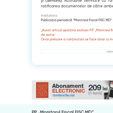
şi Germania
. Acordurile semnate cu Tur
ratificarea documentelor de către ambel
Institutions:
Publicaţia periodică "Monitorul Fiscal FISC.MD"
„Acest articol aparține exclusiv P.P. „Monitorul 
de autor.
Orice preluare a conținutului se face doar cu in
adve
PP „Monitorul Fiscal FISC.MD”