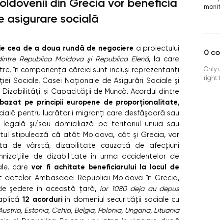
oldovenii din Grecia vor beneficia
monit
e asigurare socială
eie cea de a doua rundă de negociere
a proiectului
0
c
 dintre Republica Moldova şi Republica Elenă
, la care
Only 
stre, în componența căreia sunt incluși reprezentanţi
right
cţiei Sociale, Casei Naţionale de Asigurări Sociale şi
Dizabilităţii şi Capacităţii de Muncă. Acordul dintre
bazat pe principii europene de proporţionalitate
,
cială pentru lucrătorii migranţi
care desfăşoară sau
egală şi/sau domiciliază pe teritoriul unuia sau
l stipulează că atât Moldova, cât şi Grecia, vor
ita de vârstă, dizabilitate cauzată de afecţiuni
mnizaţiile de dizabilitate în urma accidentelor de
vor fi achitate beneficiarului la locul de
ale, care
vit datelor Ambasadei Republicii Moldova în Grecia,
e şedere în această ţară,
iar 1080 deja au depus
12 acorduri
aplică
în domeniul securităţii sociale cu
stria, Estonia, Cehia, Belgia, Polonia, Ungaria, Lituania