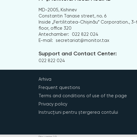
MD-2005, Kishinev
Constantin Tanase street, no. 6
Inside „Fertilitatea-Chișinău” Corporation., 3-
floor, office 320
Antechamber:
022 822 024
E-mail:
secretariat@monitor.tax
Support and Contact Center:
022 822 024
Arhiva
Frequent questions
Terms and conditions of use of the page
Privacy policy
Instrucțiuni pentru ștergerea contului