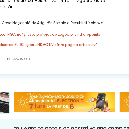
cia şi Republica Belarus vor intra în vigoare după
e ţări.
|
Casa Națională de Asigurări Sociale a Republicii Moldova
fiscal FISC.md” și este protejat de Legea privind drepturile
dicarea SURSEI și cu LINK ACTIV către pagina articolului”.
rtising: 320x50 px
You want to obtain an operative and comple