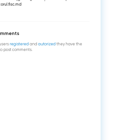
orul.fisc.md
omments
users
registered
and
autorized
they have the
 to post comments.