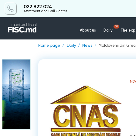
022 822 024
Assistment and Call Center
10
About us
Daily
The expe
Home page
Daily
News
Moldovenii din Grec
NE