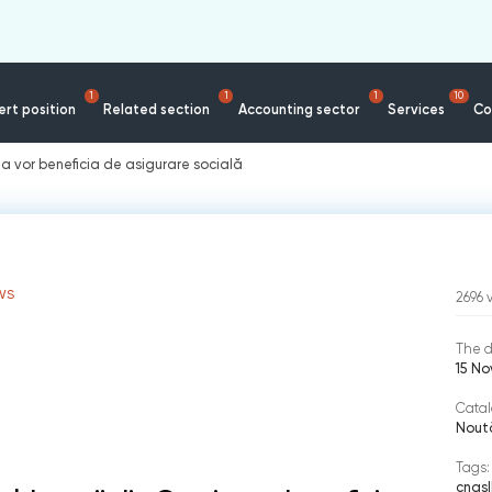
1
1
1
10
rt position
Related section
Accounting sector
Services
Co
ia vor beneficia de asigurare socială
WS
2696
The d
15 N
Catal
Nout
Tags:
cnas
|