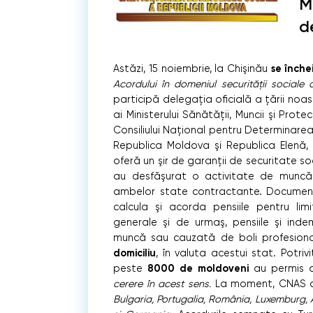
M
d
se înch
Astăzi, 15 noiembrie, la Chişinău
Acordului în domeniul securităţii sociale
participă delegaţia oficială a ţării noa
ai Ministerului Sănătăţii, Muncii şi Prote
Consiliului Naţional pentru Determinarea 
Republica Moldova şi Republica Elenă,
oferă un şir de garanţii de securitate so
au desfăşurat o activitate de muncă l
ambelor state contractante. Documentu
calcula şi acorda pensiile pentru lim
generale şi de urmaş, pensiile şi inde
muncă sau cauzată de boli profesion
domiciliu
, în valuta acestui stat. Potri
8000 de moldoveni
peste
au permis d
cerere în acest sens.
La moment, CNAS 
Bulgaria, Portugalia, România, Luxemburg, Au