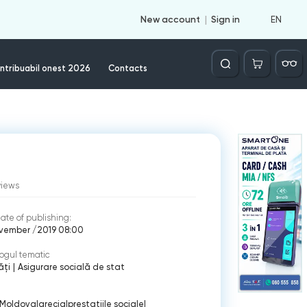
EN
New account
Sign in
Căutare
ntribuabil onest 2026
Contacts
views
ate of publishing:
ovember /2019 08:00
ogul tematic
ăți
|
Asigurare socială de stat
Moldova
|
grecia
|
prestaţiile sociale
|