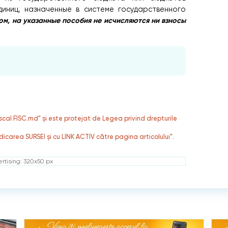
иниц, назначенные в системе государственного
ом, на указанные пособия не исчисляются ни взносы
fiscal FISC.md” și este protejat de Legea privind drepturile
dicarea SURSEI și cu LINK ACTIV către pagina articolului”.
rtising: 320x50 px