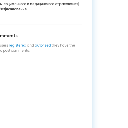
сы социального и медицинского страхования
|
бия
|
исчисление
omments
users
registered
and
autorized
they have the
 to post comments.