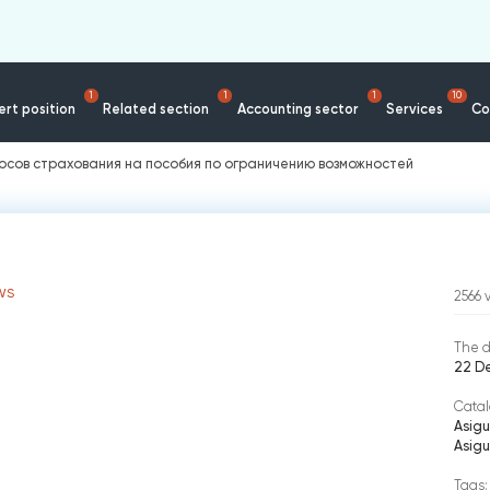
1
1
1
10
rt position
Related section
Accounting sector
Services
Co
носов страхования на пособия по ограничению возможностей
WS
2566
The d
22 D
Catal
Asigu
Asigu
Tags: