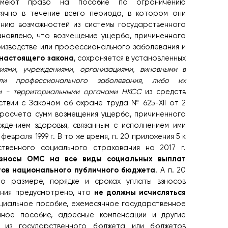
, имеют право на пособие по ограничению
сячно в течение всего периода, в котором они
нию возможностей из системы государственного
ановлено, что возмещение ущерба, причиненного
оизводстве или профессионального заболевания и
 настоящего закона
, сохраняется в установленных
иями, учреждениями, организациями, виновными в
ли профессионального заболевания, либо их
ии - территориальными органами НКСС
из средств
твии с Законом об охране труда № 625-XII от 2
рерасчета сумм возмещения ущерба, причиненного
ждением здоровья, связанным с исполнением ими
евраля 1999 г. В то же время, п. 20 приложения 5 к
венного социального страхования на 2017 г.
взносы ОМС на все виды социальных выплат
тов национального публичного бюджета
. А п. 20
о размере, порядке и сроках уплаты взносов
не должны исчисляться
ания предусмотрено, что
циальное пособие, ежемесячное государственное
нное пособие, адресные компенсации и другие
е из государственного бюджета или бюджетов