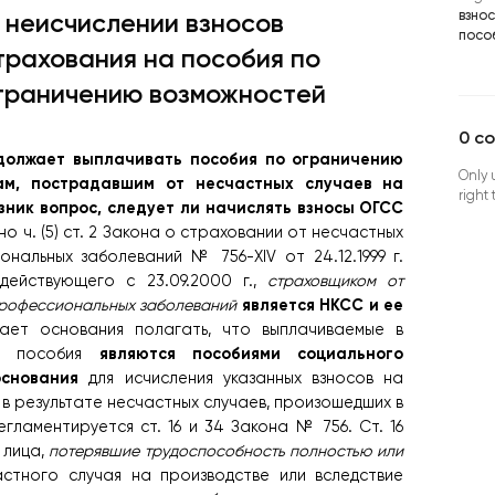
взно
 неисчислении взносов
посо
трахования на пособия по
граничению возможностей
0
c
одолжает выплачивать пособия по ограничению
Only 
ам, пострадавшим от несчастных случаев на
right
озник вопрос, следует ли начислять взносы ОГСС
о ч. (5) ст. 2 Закона о страховании от несчастных
нальных заболеваний № 756-XIV от 24.12.1999 г.
действующего с 23.09.2000 г.,
страховщиком от
является НКСС и ее
профессиональных заболеваний
ает основания полагать, что выплачиваемые в
являются пособиями социального
ом пособия
основания
для исчисления указанных взносов на
в результате несчастных случаев, произошедших в
гламентируется ст. 16 и 34 Закона № 756. Ст. 16
 лица,
потерявшие трудоспособность полностью или
стного случая на производстве или вследствие