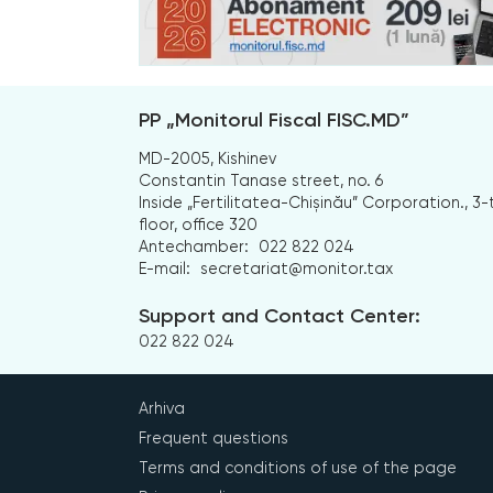
PP „Monitorul Fiscal FISC.MD”
MD-2005, Kishinev
Constantin Tanase street, no. 6
Inside „Fertilitatea-Chișinău” Corporation., 3-
floor, office 320
Antechamber:
022 822 024
E-mail:
secretariat@monitor.tax
Support and Contact Center:
022 822 024
Arhiva
Frequent questions
Terms and conditions of use of the page