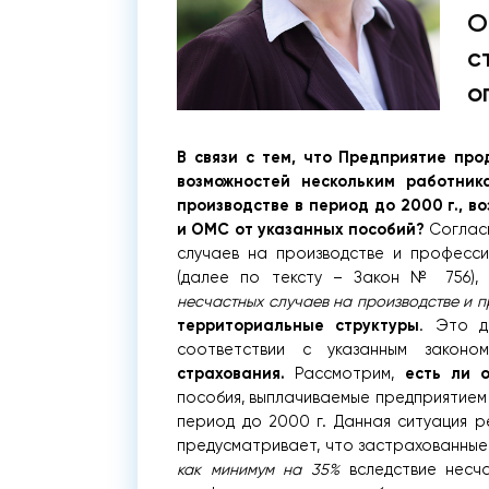
О
с
о
В связи с тем, что Предприятие пр
возможностей нескольким работник
производстве в период до 2000 г., в
и ОМС от указанных пособий?
Согласн
случаев на производстве и профессио
(далее по тексту – Закон № 756), 
несчастных случаев на производстве и 
территориальные структуры
. Это д
соответствии с указанным закон
страхования.
есть ли 
Рассмотрим,
пособия, выплачиваемые предприятием 
период до 2000 г. Данная ситуация ре
предусматривает, что застрахованные
как минимум на 35%
вследствие несча