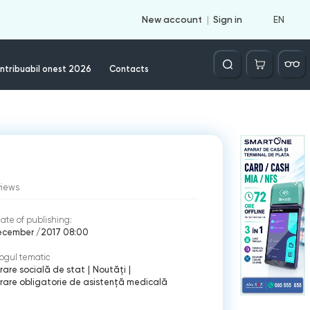
EN
New account
Sign in
Căutare
ntribuabil onest 2026
Contacts
views
ate of publishing:
ecember /2017 08:00
ogul tematic
rare socială de stat
|
Noutăți
|
rare obligatorie de asistenţă medicală