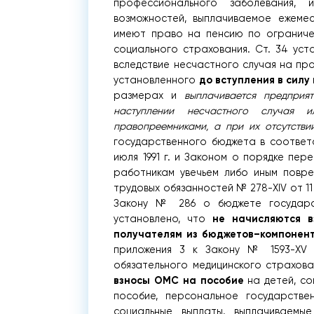
профессионального заболевания
возможностей, выплачиваемое ежеме
имеют право на пенсию по ограниче
социального страхования. Ст. 34 уст
вследствие несчастного случая на пр
до вступления в силу
установленного
размерах и
выплачивается предприят
наступлении несчастного случая и
правопреемниками, а при их отсутств
государственного бюджета в соответс
июля 1991 г. и Законом о порядке пе
работникам увечьем либо иным повре
трудовых обязанностей № 278-XIV от 11 ф
Закону № 286 о бюджете государст
не начисляются 
установлено, что
получателям из бюджетов–компонен
приложения 3 к Закону № 1593-XV 
обязательного медицинского страхов
взносы ОМС на пособие
на детей, со
пособие, персональное государстве
социальные выплаты, выплачиваемы