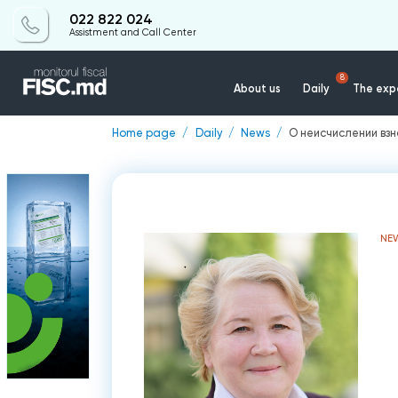
022 822 024
Assistment and Call Center
8
About us
Daily
The expe
Home page
Daily
News
О неисчислении вз
NE