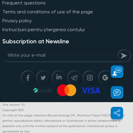
Frequent questions
Terms and conditions of use of the page
Privacy policy
Instrucțiuni pentru ștergerea contului
Subscription at Newsline
Site version: 1.0
Copyright 2021
All riths on the page monitorul.fisc.md belongs P.P. „Monitorul Fiscal FISC.MD”. Full or
partial reproduction about informations or illustrations in either compartment is
possible only with the written consent of the publication. Intellectual piracy is
punishable by law.