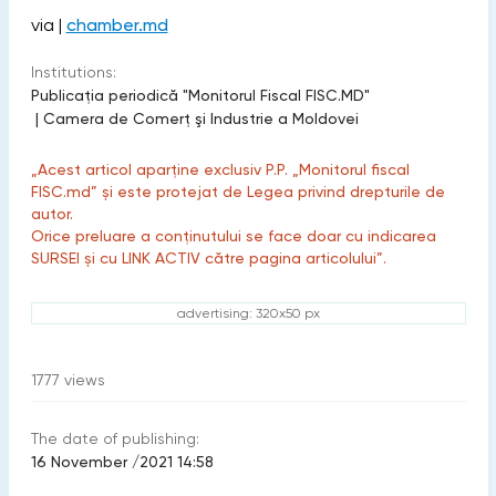
via |
chamber.md
Institutions:
Publicaţia periodică "Monitorul Fiscal FISC.MD"
|
Camera de Comerţ şi Industrie a Moldovei
„Acest articol aparține exclusiv P.P. „Monitorul fiscal
FISC.md” și este protejat de Legea privind drepturile de
autor.
Orice preluare a conținutului se face doar cu indicarea
SURSEI și cu LINK ACTIV către pagina articolului”.
advertising: 320x50 px
1777
views
The date of publishing:
16 November /2021 14:58