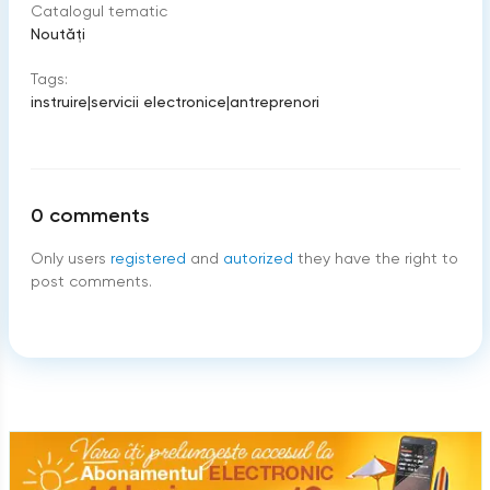
Catalogul tematic
Noutăți
Tags:
instruire
|
servicii electronice
|
antreprenori
0
comments
Only users
registered
and
autorized
they have the right to
post comments.