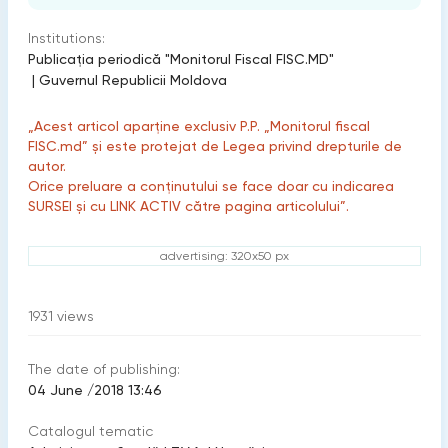
Institutions:
Publicaţia periodică "Monitorul Fiscal FISC.MD"
|
Guvernul Republicii Moldova
„Acest articol aparține exclusiv P.P. „Monitorul fiscal
FISC.md” și este protejat de Legea privind drepturile de
autor.
Orice preluare a conținutului se face doar cu indicarea
SURSEI și cu LINK ACTIV către pagina articolului”.
advertising: 320x50 px
1931
views
The date of publishing:
04 June /2018 13:46
Catalogul tematic