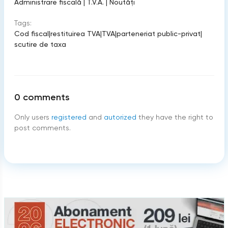
Administrare fiscală
|
T.V.A.
|
Noutăți
Tags:
Cod fiscal
|
restituirea TVA
|
TVA
|
parteneriat public-privat
|
scutire de taxa
0
comments
Only users
registered
and
autorized
they have the right to
post comments.