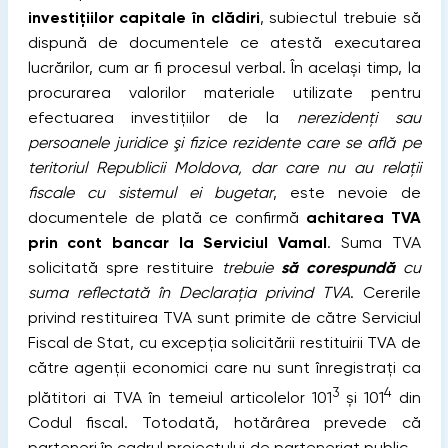
investițiilor capitale în clădiri
, subiectul trebuie să
dispună de documentele ce atestă executarea
lucrărilor, cum ar fi procesul verbal. În același timp, la
procurarea valorilor materiale utilizate pentru
efectuarea investiţiilor de la
nerezidenţi sau
persoanele juridice şi fizice rezidente care se află pe
teritoriul Republicii Moldova, dar care nu au relaţii
fiscale cu sistemul ei bugetar
, este nevoie de
documentele de plată ce confirmă
achitarea TVA
prin cont bancar la Serviciul Vamal
. Suma TVA
solicitată spre restituire
trebuie
să corespundă
cu
suma reflectată în Declarația privind TVA
. Cererile
privind restituirea TVA sunt primite de către Serviciul
Fiscal de Stat, cu excepția solicitării restituirii TVA de
către agenții economici care nu sunt înregistrați ca
3
4
plătitori ai TVA în temeiul articolelor 101
și 101
din
Codul fiscal. Totodată, hotărârea prevede că
parteneri în cadrul proiectului de parteneriat public -