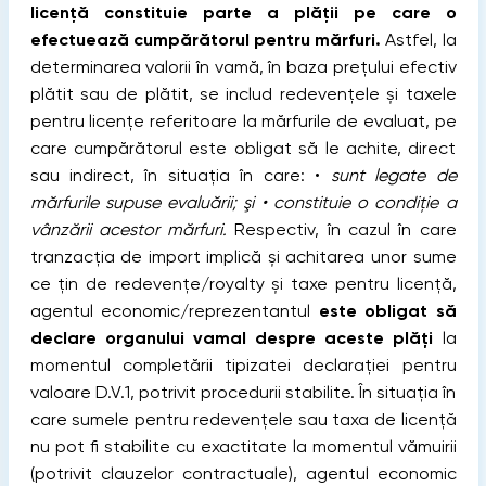
licență constituie parte a plății pe care o
efectuează cumpărătorul pentru mărfuri.
Astfel, la
determinarea valorii în vamă, în baza prețului efectiv
plătit sau de plătit, se includ redevențele și taxele
pentru licențe referitoare la mărfurile de evaluat, pe
care cumpărătorul este obligat să le achite, direct
sau indirect, în situația în care: •
sunt legate de
mărfurile supuse evaluării; şi • constituie o condiţie a
vânzării acestor mărfuri.
Respectiv, în cazul în care
tranzacția de import implică și achitarea unor sume
ce țin de redevențe/royalty și taxe pentru licență,
agentul economic/reprezentantul
este obligat să
declare organului vamal despre aceste plăți
la
momentul completării tipizatei declarației pentru
valoare D.V.1, potrivit procedurii stabilite. În situația în
care sumele pentru redevențele sau taxa de licență
nu pot fi stabilite cu exactitate la momentul vămuirii
(potrivit clauzelor contractuale), agentul economic