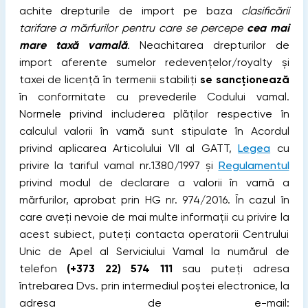
achite drepturile de import pe baza
clasificării
tarifare a mărfurilor pentru care se percepe
cea mai
mare taxă vamală
.
Neachitarea drepturilor de
import aferente sumelor redevențelor/royalty și
taxei de licență în termenii stabiliți
se sancționează
în conformitate cu prevederile Codului vamal.
Normele privind includerea plăților respective în
calculul valorii în vamă sunt stipulate în Acordul
privind aplicarea Articolului VII al GATT,
Legea
cu
privire la tariful vamal nr.1380/1997 și
Regulamentul
privind modul de declarare a valorii în vamă a
mărfurilor, aprobat prin HG nr. 974/2016. În cazul în
care aveți nevoie de mai multe informații cu privire la
acest subiect, puteți contacta operatorii Centrului
Unic de Apel al Serviciului Vamal la numărul de
telefon
(+373 22) 574 111
sau puteți adresa
întrebarea Dvs. prin intermediul poștei electronice, la
adresa de e-mail: