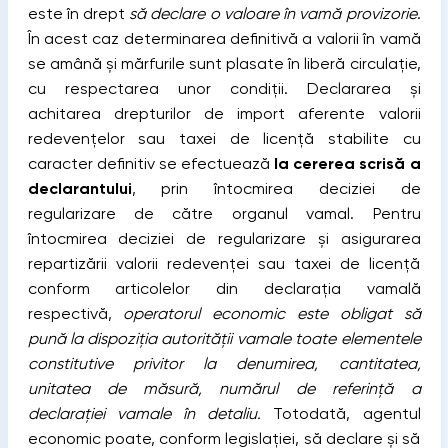
este în drept
să declare o valoare în vamă provizorie
.
În acest caz determinarea definitivă a valorii în vamă
se amână și mărfurile sunt plasate în liberă circulație,
cu respectarea unor condiții. Declararea și
achitarea drepturilor de import aferente valorii
redevențelor sau taxei de licență stabilite cu
caracter definitiv se efectuează
la cererea scrisă a
declarantului
, prin întocmirea deciziei de
regularizare de către organul vamal. Pentru
întocmirea deciziei de regularizare și asigurarea
repartizării valorii redevenței sau taxei de licență
conform articolelor din declarația vamală
respectivă,
operatorul economic este obligat să
pună la dispoziția autorității vamale toate elementele
constitutive privitor la denumirea, cantitatea,
unitatea de măsură, numărul de referință a
declarației vamale în detaliu.
Totodată, agentul
economic poate, conform legislației, să declare și să