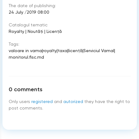
The date of publishing:
24 July /2019 08:00
Catalogul tematic
Royalty
|
Noutăți
|
Licenţă
Tags:
valoare in vama
|
royalty
|
taxa
|
licenţă
|
Serviciul Vamal
|
monitorul.fisc.md
0
comments
Only users
registered
and
autorized
they have the right to
post comments.