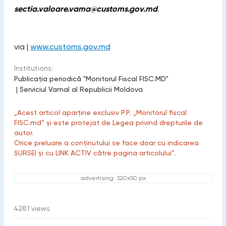
sectia.valoare.vama@customs.gov.md
.
via |
www.customs.gov.md
Institutions:
Publicaţia periodică "Monitorul Fiscal FISC.MD"
|
Serviciul Vamal al Republicii Moldova
„Acest articol aparține exclusiv P.P. „Monitorul fiscal
FISC.md” și este protejat de Legea privind drepturile de
autor.
Orice preluare a conținutului se face doar cu indicarea
SURSEI și cu LINK ACTIV către pagina articolului”.
advertising: 320x50 px
4281
views