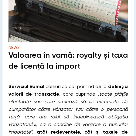
NEWS
Valoarea în vamă: royalty și taxa
de licență la import
Serviciul Vamal
comunică că, pornind de la
definiția
valorii de tranzacție
, care cuprinde
„toate plățile
efectuate sau care urmează să fie efectuate de
cumpărător către vânzător sau către o persoană
terță, care are rolul să îndeplinească obligația
vânzătorului, ca o condiție de vânzare a bunurilor
importate”
,
atât redevențele, cât și taxele de