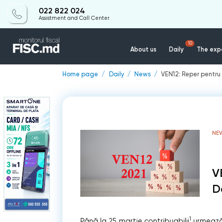
022 822 024
Assistment and Call Center
10
About us
Daily
The expe
Home page
Daily
News
VEN12: Reper pentru
NE
V
D
1
Până la 25 martie contribuabilii
urmează 