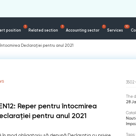
1
1
1
10
rt position
Related section
Accounting sector
Services
Co
 întocmirea Declarației pentru anul 2021
WS
3502
The d
28 J
EN12: Reper pentru întocmirea
Catal
eclarației pentru anul 2021
Nout
Impoz
Tags:
în mod obligatoriu să depună Declarația cu privire