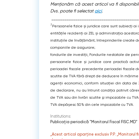
Menționăm că acest articol va fi disponibil
Dvs. poate fi selectat
aici
.
________________________________________
1
Persoanele fizice și juridice care sunt subiecți ai 
entitățile rezidenți ai ZEL și administrația acestora
instituțiile de învățământ; întreprinderile create de s
companiile de asigurare;
fondurile de investiții, Fondurile nestatale de pensi
persoanele fizice și juridice care practică acti
perioadei fiscale precedente perioadei fiscale dec
scutite de TVA fără drept de deducere în mărime c
agenții economici, conform situației din data de
de declarare, nu au întrunit condiția potrivit cărei
de TVA sau din livrări scutite şi impozabile cu TVA 
TVA depășesc 50% din cele impozabile cu TVA.
Institutions:
Publicaţia periodică "Monitorul Fiscal FISC.MD"
„Acest articol aparține exclusiv P.P. „Monitorul 