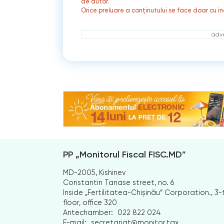
de autor.
Orice preluare a conținutului se face doar cu in
adve
PP „Monitorul Fiscal FISC.MD”
MD-2005, Kishinev
Constantin Tanase street, no. 6
Inside „Fertilitatea-Chișinău” Corporation., 3-
floor, office 320
Antechamber:
022 822 024
E-mail:
secretariat@monitor.tax