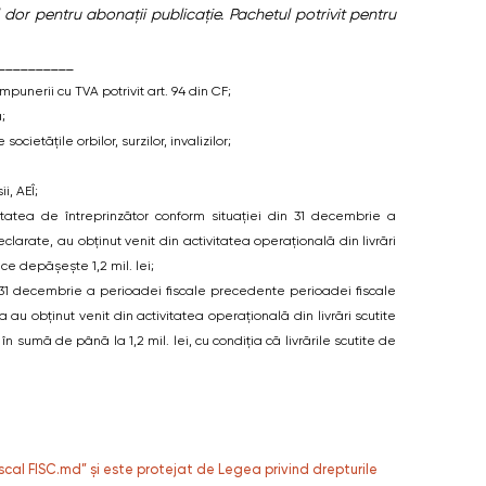
 dor pentru abonații publicație. Pachetul potrivit pentru
__________
impunerii cu TVA potrivit art. 94 din CF;
;
ocietățile orbilor, surzilor, invalizilor;
i, AEÎ;
vitatea de întreprinzător conform situației din 31 decembrie a
larate, au obținut venit din activitatea operațională din livrări
e depășește 1,2 mil. lei;
 31 decembrie a perioadei fiscale precedente perioadei fiscale
a au obținut venit din activitatea operațională din livrări scutite
în sumă de până la 1,2 mil. lei, cu condiția că livrările scutite de
fiscal FISC.md” și este protejat de Legea privind drepturile