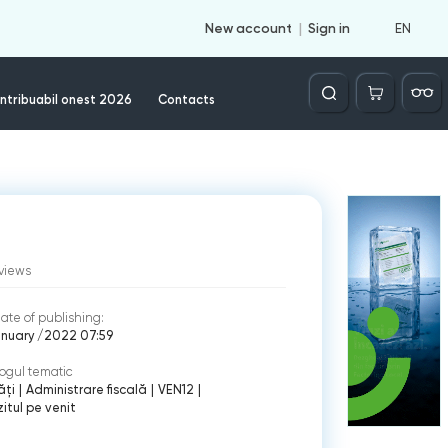
EN
New account
Sign in
Căutare
ntribuabil onest 2026
Contacts
views
ate of publishing:
anuary /2022 07:59
ogul tematic
ăți
|
Administrare fiscală
|
VEN12
|
itul pe venit