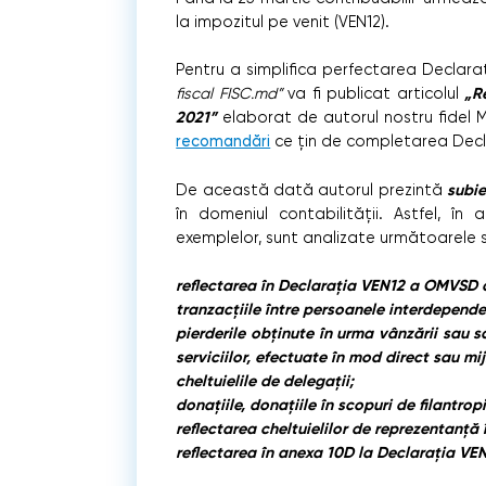
la impozitul pe venit (VEN12).
Pentru a simplifica perfectarea Declarați
„R
fiscal FISC.md”
va fi publicat articolul
2021”
elaborat de autorul nostru fidel M
recomandări
ce țin de completarea Decla
subie
De această dată autorul prezintă
în domeniul contabilității. Astfel, în a
exemplelor, sunt analizate următoarele 
reflectarea în Declarația VEN12 a OMVSD ca
tranzacțiile între persoanele interdepende
pierderile obținute în urma vânzării sau sch
serviciilor, efectuate în mod direct sau mi
cheltuielile de delegații;
donațiile, donațiile în scopuri de filantrop
reflectarea cheltuielilor de reprezentanță 
reflectarea în anexa 10D la Declarația VEN