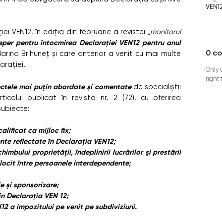
VEN1
ei VEN12, în ediția din februarie a revistei
„monitorul
eper pentru întocmirea Declarației VEN12 pentru anul
0
c
arina Brihuneț și care anterior a venit cu mai multe
rației.
Only 
right
ctele mai puțin abordate și comentate
de specialiștii
rticolul publicat în revista nr. 2 (72), cu oferirea
subiecte:
lificat ca mijloc fix;
nte reflectate în Declarația VEN12;
imbului proprietății, îndeplinirii lucrărilor şi prestării
jlocit între persoanele interdependente;
ie și sponsorizare;
în Declarația VEN 12;
12 a impozitului pe venit pe subdiviziuni.