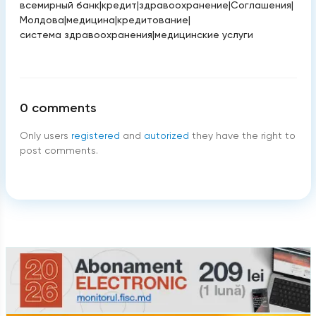
всемирный банк
|
кредит
|
здравоохранение
|
Соглашения
|
Молдова
|
медицина
|
кредитование
|
система здравоохранения
|
медицинские услуги
0
comments
Only users
registered
and
autorized
they have the right to
post comments.