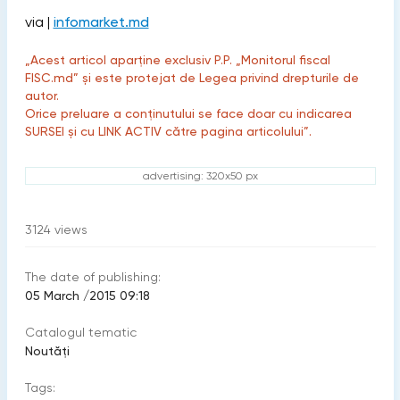
via |
infomarket.md
„Acest articol aparține exclusiv P.P. „Monitorul fiscal
FISC.md” și este protejat de Legea privind drepturile de
autor.
Orice preluare a conținutului se face doar cu indicarea
SURSEI și cu LINK ACTIV către pagina articolului”.
advertising: 320x50 px
3124
views
The date of publishing:
05 March /2015 09:18
Catalogul tematic
Noutăți
Tags: