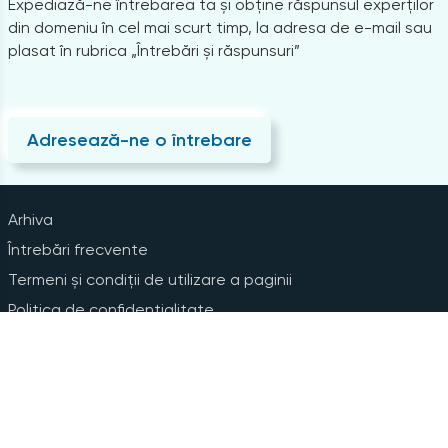
Expediază-ne întrebarea ta și obține răspunsul experților
din domeniu în cel mai scurt timp, la adresa de e-mail sau
plasat în rubrica „Întrebări și răspunsuri”
Adresează-ne o întrebare
Arhiva
Întrebări frecvente
Termeni și condiții de utilizare a paginii
Politica de confidențialitate
Instrucțiuni pentru ștergerea contului
Abonare la Newsline