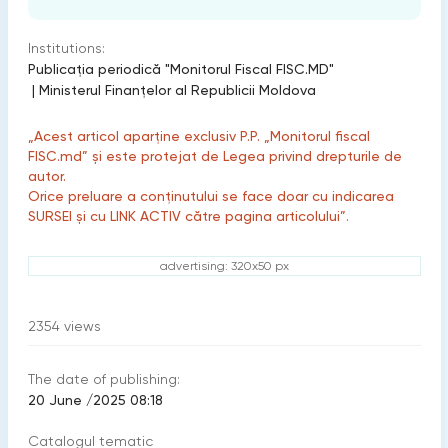
Institutions:
Publicaţia periodică "Monitorul Fiscal FISC.MD"
|
Ministerul Finanțelor al Republicii Moldova
„Acest articol aparține exclusiv P.P. „Monitorul fiscal
FISC.md” și este protejat de Legea privind drepturile de
autor.
Orice preluare a conținutului se face doar cu indicarea
SURSEI și cu LINK ACTIV către pagina articolului”.
advertising: 320x50 px
2354
views
The date of publishing:
20 June /2025 08:18
Catalogul tematic