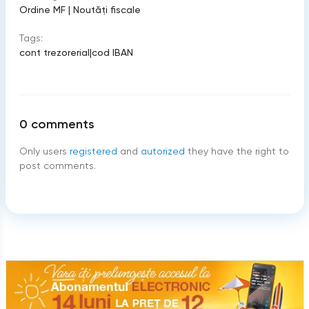
Ordine MF
|
Noutăți fiscale
Tags:
cont trezorerial
|
cod IBAN
0
comments
Only users
registered
and
autorized
they have the right to
post comments.