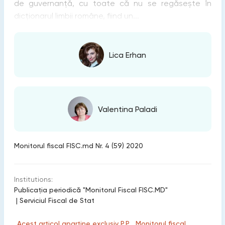
de guvernanță, cu toate că nu se regăsește în
dicționarul limbii române, fiind un...
Lica Erhan
Valentina Paladi
Monitorul fiscal FISC.md Nr. 4 (59) 2020
Institutions:
Publicaţia periodică "Monitorul Fiscal FISC.MD"
|
Serviciul Fiscal de Stat
„Acest articol aparține exclusiv P.P. „Monitorul fiscal