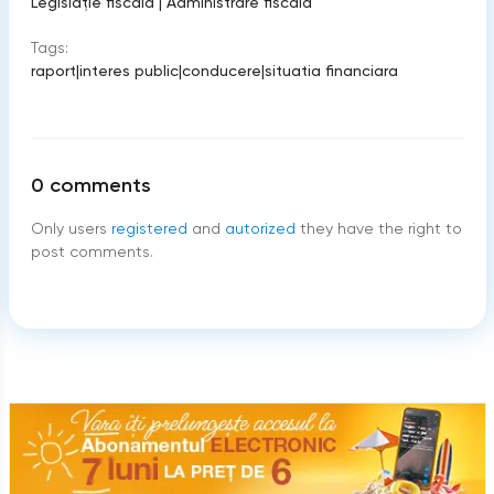
Legislație fiscală
|
Administrare fiscală
Tags:
raport
|
interes public
|
conducere
|
situatia financiara
0
comments
Only users
registered
and
autorized
they have the right to
post comments.