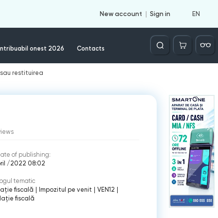
EN
New account
Sign in
Căutare
ntribuabil onest 2026
Contacts
/sau restituirea
views
ate of publishing:
ril /2022 08:02
ogul tematic
ație fiscală
|
Impozitul pe venit
|
VEN12
|
lație fiscală