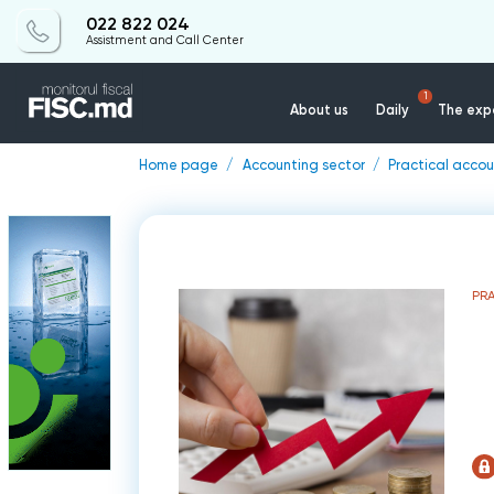
022 822 024
Assistment and Call Center
1
About us
Daily
The expe
Home page
Accounting sector
Practical accou
PR