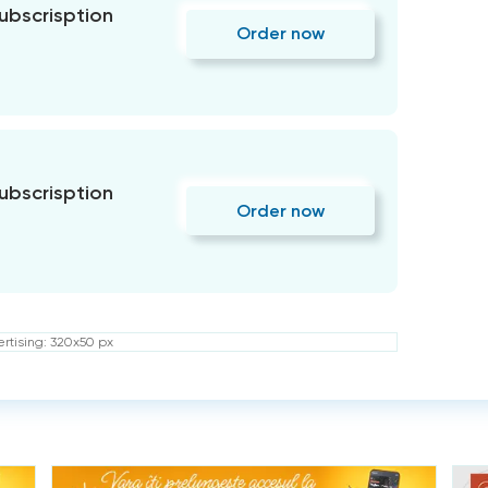
subscrisption
Order now
subscrisption
Order now
rtising: 320x50 px