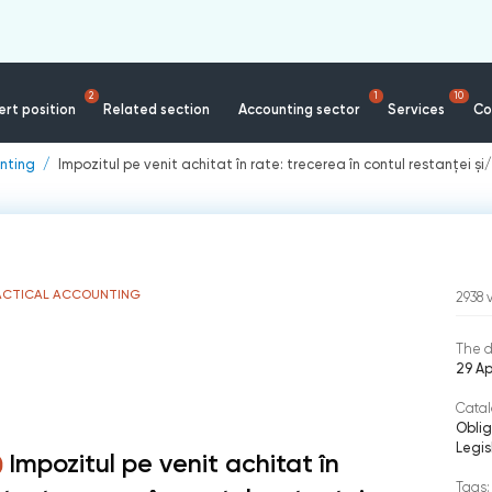
2
1
10
rt position
Related section
Accounting sector
Services
Co
nting
Impozitul pe venit achitat în rate: trecerea în contul restanței și
ACTICAL ACCOUNTING
2938
The d
29 Ap
Catal
Oblig
Legis
Impozitul pe venit achitat în
Tags: