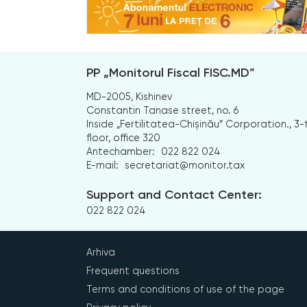
PP „Monitorul Fiscal FISC.MD”
MD-2005, Kishinev
Constantin Tanase street, no. 6
Inside „Fertilitatea-Chișinău” Corporation., 3-
floor, office 320
Antechamber:
022 822 024
E-mail:
secretariat@monitor.tax
Support and Contact Center:
022 822 024
Arhiva
Frequent questions
Terms and conditions of use of the page