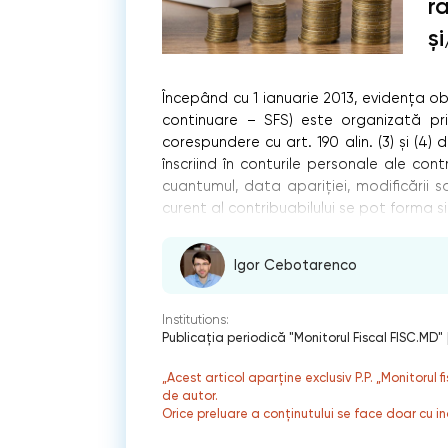
r
ș
Începând cu 1 ianuarie 2013, evidența oblig
continuare – SFS) este organizată prin 
corespundere cu art. 190 alin. (3) și (4) d
înscriind în conturile personale ale cont
cuantumul, data apariției, modificării sa
curent al contribuabilului se pot forma si
Igor Cebotarenco
Institutions:
Publicaţia periodică "Monitorul Fiscal FISC.MD"
„Acest articol aparține exclusiv P.P. „Monitorul 
de autor.
Orice preluare a conținutului se face doar cu in