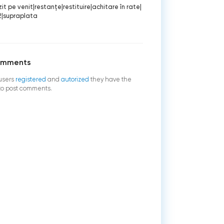
it pe venit
|
restanţe
|
restituire
|
achitare în rate
|
2
|
supraplata
omments
users
registered
and
autorized
they have the
 to post comments.