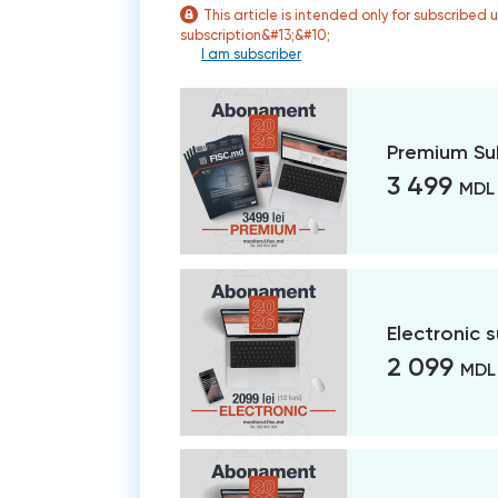
This article is intended only for subscribed 
subscription&#13;&#10;
I am subscriber
Premium Su
3 499
MDL
Electronic 
2 099
MDL