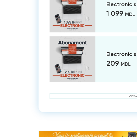
Electronic 
1 099
MDL
Electronic 
209
MDL
adve