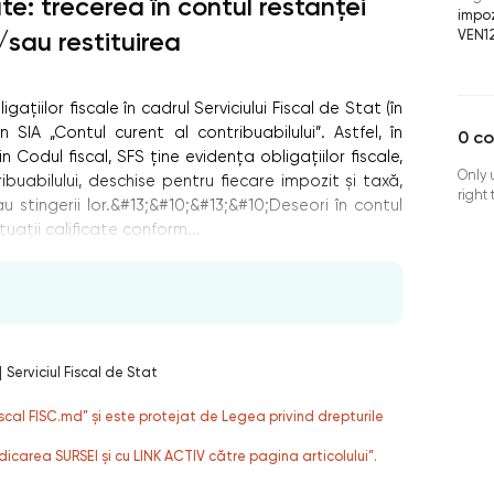
ate: trecerea în contul restanței
impoz
VEN1
i/sau restituirea
ațiilor fiscale în cadrul Serviciului Fiscal de Stat (în
SIA „Contul curent al contribuabilului”. Astfel, în
0
c
in Codul fiscal, SFS ține evidența obligațiilor fiscale,
Only 
ribuabilului, deschise pentru fiecare impozit și taxă,
right
u stingerii lor.&#13;&#10;&#13;&#10;Deseori în contul
tuații calificate conform...
|
Serviciul Fiscal de Stat
fiscal FISC.md” și este protejat de Legea privind drepturile
dicarea SURSEI și cu LINK ACTIV către pagina articolului”.