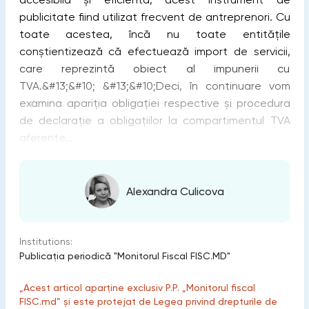
publicitate fiind utilizat frecvent de antreprenori. Cu
toate acestea, încă nu toate entitățile
conștientizează că efectuează import de servicii,
care reprezintă obiect al impunerii cu
TVA.&#13;&#10; &#13;&#10;Deci, în continuare vom
examina apariția obligației respective și procedura
de declarație a obligațiilor la compartimentul TVA
aferente...
Alexandra Culicova
Institutions:
Publicaţia periodică "Monitorul Fiscal FISC.MD"
„Acest articol aparține exclusiv P.P. „Monitorul fiscal
FISC.md” și este protejat de Legea privind drepturile de