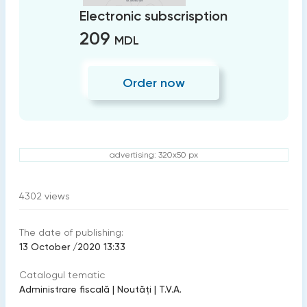
Electronic subscrisption
209
MDL
Order now
advertising: 320x50 px
4302
views
The date of publishing:
13 October /2020 13:33
Catalogul tematic
Administrare fiscală
|
Noutăți
|
T.V.A.