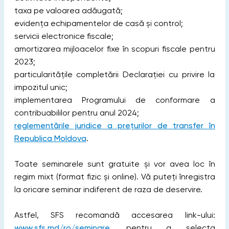
taxa pe valoarea adăugată;
evidența echipamentelor de casă și control;
servicii electronice fiscale;
amortizarea mijloacelor fixe în scopuri fiscale pentru
2023;
particularitățile completării Declarației cu privire la
impozitul unic;
implementarea Programului de conformare a
contribuabililor pentru anul 2024;
reglementările juridice a prețurilor de transfer în
Republica Moldova
.
Toate seminarele sunt gratuite și vor avea loc în
regim mixt (format fizic și online). Vă puteți înregistra
la oricare seminar indiferent de raza de deservire.
Astfel, SFS recomandă accesarea link-ului:
www.sfs.md/ro/seminare
, pentru a selecta