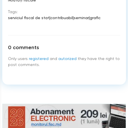
Noutăți fiscale
Tags:
serviciul fiscal de stat
|
contribuabil
|
seminar
|
grafic
0
comments
Only users
registered
and
autorized
they have the right to
post comments.