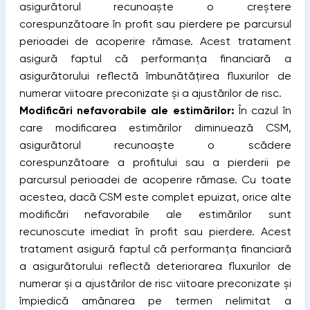
asigurătorul recunoaște o creștere
corespunzătoare în profit sau pierdere pe parcursul
perioadei de acoperire rămase. Acest tratament
asigură faptul că performanța financiară a
asigurătorului reflectă îmbunătățirea fluxurilor de
numerar viitoare preconizate și a ajustărilor de risc.
Modificări nefavorabile ale estimărilor:
În cazul în
care modificarea estimărilor diminuează CSM,
asigurătorul recunoaște o scădere
corespunzătoare a profitului sau a pierderii pe
parcursul perioadei de acoperire rămase. Cu toate
acestea, dacă CSM este complet epuizat, orice alte
modificări nefavorabile ale estimărilor sunt
recunoscute imediat în profit sau pierdere. Acest
tratament asigură faptul că performanța financiară
a asigurătorului reflectă deteriorarea fluxurilor de
numerar și a ajustărilor de risc viitoare preconizate și
împiedică amânarea pe termen nelimitat a