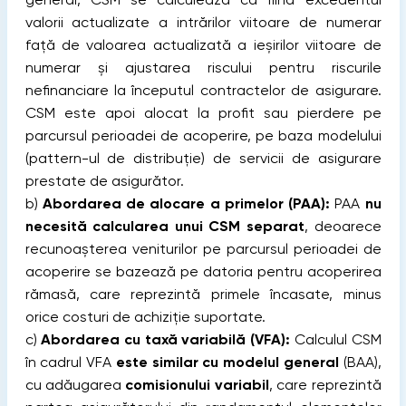
valorii actualizate a intrărilor viitoare de numerar
față de valoarea actualizată a ieșirilor viitoare de
numerar și ajustarea riscului pentru riscurile
nefinanciare la începutul contractelor de asigurare.
CSM este apoi alocat la profit sau pierdere pe
parcursul perioadei de acoperire, pe baza modelului
(pattern-ul de distribuție) de servicii de asigurare
prestate de asigurător.
b)
Abordarea de alocare a primelor (PAA):
PAA
nu
necesită calcularea unui CSM separat
, deoarece
recunoașterea veniturilor pe parcursul perioadei de
acoperire se bazează pe datoria pentru acoperirea
rămasă, care reprezintă primele încasate, minus
orice costuri de achiziție suportate.
c)
Abordarea cu taxă variabilă (VFA):
Calculul CSM
în cadrul VFA
este similar cu modelul general
(BAA),
cu adăugarea
comisionului variabil
, care reprezintă