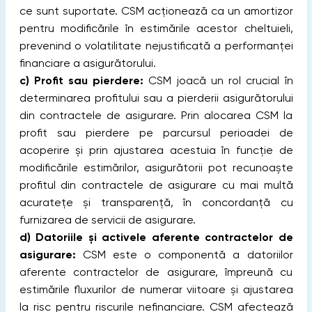
ce sunt suportate. CSM acționează ca un amortizor
pentru modificările în estimările acestor cheltuieli,
prevenind o volatilitate nejustificată a performanței
financiare a asigurătorului.
c)
Profit sau pierdere:
CSM joacă un rol crucial în
determinarea profitului sau a pierderii asigurătorului
din contractele de asigurare. Prin alocarea CSM la
profit sau pierdere pe parcursul perioadei de
acoperire și prin ajustarea acestuia în funcție de
modificările estimărilor, asigurătorii pot recunoaște
profitul din contractele de asigurare cu mai multă
acuratețe și transparență, în concordanță cu
furnizarea de servicii de asigurare.
d)
Datoriile și activele aferente contractelor de
asigurare:
CSM este o componentă a datoriilor
aferente contractelor de asigurare, împreună cu
estimările fluxurilor de numerar viitoare și ajustarea
la risc pentru riscurile nefinanciare. CSM afectează