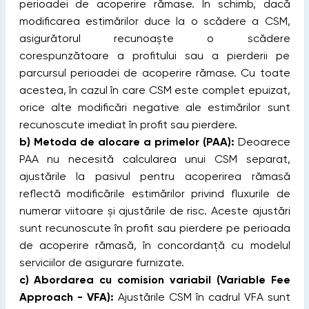
perioadei de acoperire rămase. În schimb, dacă
modificarea estimărilor duce la o scădere a CSM,
asigurătorul recunoaște o scădere
corespunzătoare a profitului sau a pierderii pe
parcursul perioadei de acoperire rămase. Cu toate
acestea, în cazul în care CSM este complet epuizat,
orice alte modificări negative ale estimărilor sunt
recunoscute imediat în profit sau pierdere.
b) Metoda de alocare a primelor (PAA):
Deoarece
PAA nu necesită calcularea unui CSM separat,
ajustările la pasivul pentru acoperirea rămasă
reflectă modificările estimărilor privind fluxurile de
numerar viitoare și ajustările de risc. Aceste ajustări
sunt recunoscute în profit sau pierdere pe perioada
de acoperire rămasă, în concordanță cu modelul
serviciilor de asigurare furnizate.
c) Abordarea cu comision variabil
(Variable Fee
Approach - VFA):
Ajustările CSM în cadrul VFA sunt