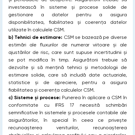
investească în sisteme și procese solide de
gestionare a datelor pentru a asigura
disponibilitatea, fiabilitatea și coerența datelor
utilizate în calculele CSM.
b)
Tehnici de estimare:
CSM se bazează pe diverse
estimări ale fluxurilor de numerar viitoare și ale
ajustărilor de risc, care sunt supuse incertitudinii și
se pot modifica în timp. Asigurătorii trebuie să
dezvolte și să mențină tehnici și metodologii de
estimare solide, care să includă date actuariale,
statistice și de apreciere, pentru a asigura
fiabilitatea și coerența calculelor CSM.
c)
Sisteme și procese:
Punerea în aplicare a CSM în
conformitate cu IFRS 17 necesită schimbări
semnificative în sistemele și procesele contabile ale
asigurătorilor, în special în ceea ce privește
recunoașterea veniturilor, recunoașterea