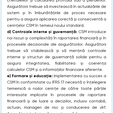
cheltuielilor și calcularea profitului sau a pierderilor.
Asigurătorii trebuie să investească în actualizările de
sistem și în îmbunătățirile de proces necesare
pentru a asigura aplicarea corectă și consecventă a
cerințelor CSM în temeiul noului standard.
d)
Controale interne și guvernanță:
CSM introduce
noi riscuri și complexități în raportarea financiară și în
procesele decizionale ale asigurătorilor. Asigurătorii
trebuie să stabilească și să mențină controale
interne și structuri de guvernanță solide pentru a
asigura integritatea, fiabilitatea și coerența
calculelor CSM și a informațiilor financiare aferente.
e)
Formare și educație:
Implementarea cu succes a
CSM în conformitate cu IFRS 17 necesită o înțelegere
temeinică a noilor cerințe de către toate părțile
interesate implicate în procesele de raportare
financiară și de luare a deciziilor, inclusiv contabili,
actuari, manageri de risc și conducerea de vîrf.