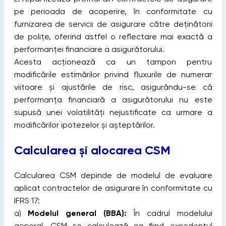
pe perioada de acoperire, în conformitate cu
furnizarea de servicii de asigurare către deținătorii
de polițe, oferind astfel o reflectare mai exactă a
performanței financiare a asigurătorului.
Acesta acționează ca un tampon pentru
modificările estimărilor privind fluxurile de numerar
viitoare și ajustările de risc, asigurându-se că
performanța financiară a asigurătorului nu este
supusă unei volatilități nejustificate ca urmare a
modificărilor ipotezelor și așteptărilor.
Calcularea și alocarea CSM
Calcularea CSM depinde de modelul de evaluare
aplicat contractelor de asigurare în conformitate cu
IFRS 17:
a)
Modelul general (BBA):
În cadrul modelului
general, CSM se calculează ca fiind excedentul