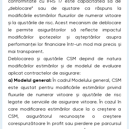
conformitate cu IFRS 17 este capacitatea sa de
„deblocare” sau de ajustare ca răspuns la
modificările estimărilor fluxurilor de numerar viitoare
și la ajustările de risc. Acest mecanism de deblocare
le permite asigurătorilor să reflecte impactul
modificărilor ipotezelor și așteptărilor asupra
performanței lor financiare într-un mod mai precis și
mai transparent.
Deblocarea și ajustările CSM depind de natura
modificărilor estimărilor și de modelul de evaluare
aplicat contractelor de asigurare:
a)
Modelul general:
În cadrul Modelului general, CSM
este ajustat pentru modificările estimărilor privind
fluxurile de numerar viitoare și ajustările de risc
legate de serviciile de asigurare viitoare. În cazul în
care modificarea estimărilor duce la o creștere a
CSM, asigurătorul recunoaște o creștere
corespunzătoare în profit sau pierdere pe parcursul