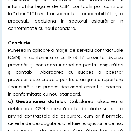
informațiilor legate de CSM, contabilii pot contribui
la îmbunătățirea transparenței, comparabilității și a
procesului decizional în sectorul asigurărilor în
conformitate cu noul standard.
Concluzie
Punerea în aplicare a marjei de serviciu contractuale
(CSM) în conformitate cu IFRS 17 prezintă diverse
provocări și considerații practice pentru asigurători
și contabili. Abordarea cu succes a acestor
provocări este crucială pentru a asigura o raportare
financiară și un proces decizional corect și coerent
în conformitate cu noul standard.
a)
Gestionarea datelor:
Calcularea, alocarea și
deblocarea CSM necesită date detaliate și exacte
privind contractele de asigurare, cum ar fi primele,
cererile de despăgubire, cheltuielile, ajustările de risc
și perioadele de acoperire. Asigurătorii trebuie să