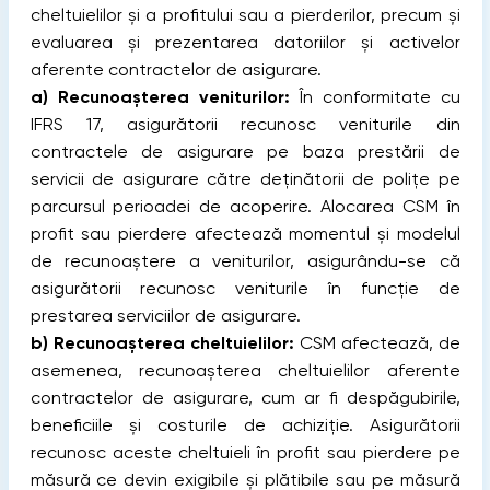
cheltuielilor și a profitului sau a pierderilor, precum și
evaluarea și prezentarea datoriilor și activelor
aferente contractelor de asigurare.
a)
Recunoașterea veniturilor:
În conformitate cu
IFRS 17, asigurătorii recunosc veniturile din
contractele de asigurare pe baza prestării de
servicii de asigurare către deținătorii de polițe pe
parcursul perioadei de acoperire. Alocarea CSM în
profit sau pierdere afectează momentul și modelul
de recunoaștere a veniturilor, asigurându-se că
asigurătorii recunosc veniturile în funcție de
prestarea serviciilor de asigurare.
b)
Recunoașterea cheltuielilor:
CSM afectează, de
asemenea, recunoașterea cheltuielilor aferente
contractelor de asigurare, cum ar fi despăgubirile,
beneficiile și costurile de achiziție. Asigurătorii
recunosc aceste cheltuieli în profit sau pierdere pe
măsură ce devin exigibile și plătibile sau pe măsură