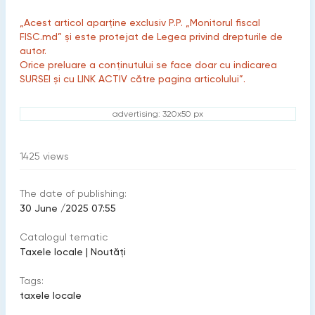
„Acest articol aparține exclusiv P.P. „Monitorul fiscal
FISC.md” și este protejat de Legea privind drepturile de
autor.
Orice preluare a conținutului se face doar cu indicarea
SURSEI și cu LINK ACTIV către pagina articolului”.
advertising: 320x50 px
1425
views
The date of publishing:
30 June /2025 07:55
Catalogul tematic
Taxele locale
|
Noutăți
Tags:
taxele locale