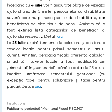
Începând cu
4 iulie
vor fi asigurate plățile ce vizează
ajutorul unic de 5 mii lei persoanelor cu dizabilitate
severă care nu primesc pensie de dizabilitate, dar
beneficiază de alte tipuri de pensii. Amintim că a
fost extinsă lista categoriilor de beneficiari ai
ajutorului respectiv. Detalii
aici.
La
25 iulie
expiră termenul de calculare și achitare a
taxelor locale pentru primul semestru al anului
curent. Amintim, perioada fiscală aferentă calculării
și achitării taxelor locale a fost modificată din
„trimestrial” în „semestrial”, până la data de 25 a lunii
imediat următoare semestrului gestionar (cu
excepția taxei pentru salubrizare și taxei pentru
parcaj). Detalii
aici
.
Institutions:
Publicaţia periodică "Monitorul Fiscal FISC.MD"