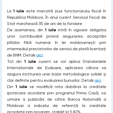
La
1 iulie
este marcată ziua funcționarului fiscal în
Republica Moldova. În anul curent Serviciul Fiscal de
Stat marchează 35 de ani de la fondare
De asemenea, din
1 iulie
intră în vigoare obligația
unor contribuabili privind asigurarea acceptării
plăților fără numerar în lei moldovenești prin
intermediul prestatorilor de servicii de plată licențiați
de BNM. Detalii
aici
.
Tot din
1 iulie
curent se vor aplica Standardele
Internaționale de Evaluare, aplicarea cărora va
asigura instituirea unei baze metodologice solide și
clar definite pentru evaluarea bunurilor. Detalii
aici
.
Din
1 iulie
se modifică rata dobânzii la creditele
ipotecare acordate prin programul Prima Casă, ca
urmare a publicării de către Banca Națională a
Moldovei a indicelui de referință la creditele
acordate prin program, stabilit la 5,82%.