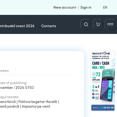
EN
New account
Sign in
Căutare
ntribuabil onest 2026
Contacts
views
ate of publishing:
ecember /2024 07:53
ogul tematic
ana fizică
|
Politica bugetar-fiscală
|
ană juridică
|
Impozitul pe venit