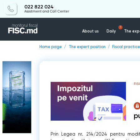
022 822 024
Assistment and Call Center
1
About us
Daily
The expe
Home page
The expert position
Fiscal practice
FIS
p
Prin Legea nr. 214/2024 pentru modif