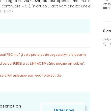
re – Legea nr. 214/2024) au fost operate mai multe
perso
în continuare – CF). În articolul dat vom analiza unele
polit
II din CF
0
c
Only 
right
fiscal FISC.md” și este protejat de Legea privind drepturile
dicarea SURSEI și cu LINK ACTIV către pagina articolului”.
users. For subscribe you need to select the
bscription
Order now