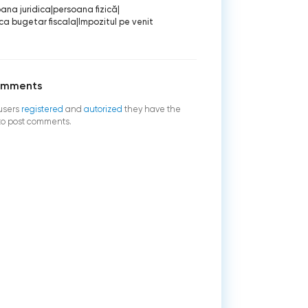
ana juridica
|
persoana fizică
|
ica bugetar fiscala
|
Impozitul pe venit
omments
users
registered
and
autorized
they have the
 to post comments.