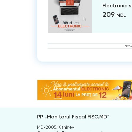
Electronic 
209
MDL
adve
PP „Monitorul Fiscal FISC.MD”
MD-2005, Kishinev