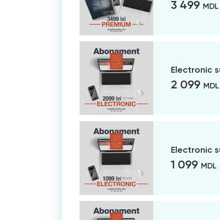
3 499
MDL
Electronic 
2 099
MDL
Electronic 
1 099
MDL