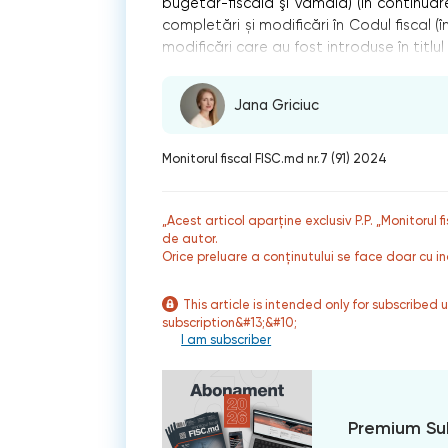
bugetar-fiscală şi vamală) (în continua
completări și modificări în Codul fiscal (
modificări care au fost introduse în titlul 
Jana Griciuc
Monitorul fiscal FISC.md nr.7 (91) 2024
„Acest articol aparține exclusiv P.P. „Monitorul 
de autor.
Orice preluare a conținutului se face doar cu in
This article is intended only for subscribed 
subscription&#13;&#10;
I am subscriber
Premium Su