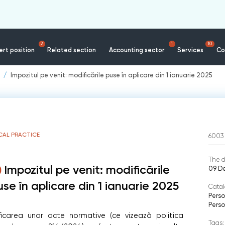
2
1
10
rt position
Related section
Accounting sector
Services
Co
Impozitul pe venit: modificările puse în aplicare din 1 ianuarie 2025
CAL PRACTICE
6003
The d
Impozitul pe venit: modificările
09 D
use în aplicare din 1 ianuarie 2025
Catal
Perso
Perso
icarea unor acte normative (ce vizează politica
Tags: