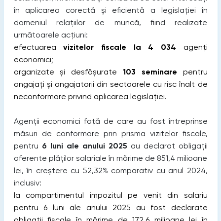
în aplicarea corectă și eficientă a legislației în
domeniul relațiilor de muncă, fiind realizate
următoarele acțiuni:
efectuarea
vizitelor fiscale
la 4 034
agenți
economici;
organizate și desfășurate
103
seminare
pentru
angajați și angajatorii din sectoarele cu risc înalt de
neconformare privind aplicarea legislației.
Agenții economici față de care au fost întreprinse
măsuri de conformare prin prisma vizitelor fiscale,
pentru
6 luni ale anului 2025
au declarat obligații
aferente plăților salariale în mărime de 851,4 milioane
lei, în creștere cu 52,32% comparativ cu anul 2024,
inclusiv:
la compartimentul impozitul pe venit din salariu
pentru 6 luni ale anului 2025 au fost declarate
obligații fiscale în mărime de 172,6 milioane lei în