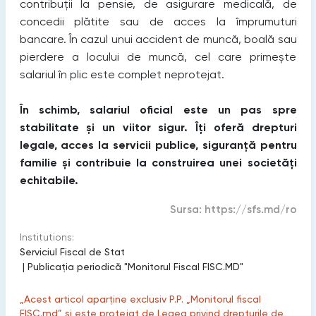
contribuții la pensie, de asigurare medicală, de
concedii plătite sau de acces la împrumuturi
bancare. În cazul unui accident de muncă, boală sau
pierdere a locului de muncă, cel care primește
salariul în plic este complet neprotejat.
În schimb, salariul oficial este un pas spre
stabilitate și un viitor sigur. Îți oferă drepturi
legale, acces la servicii publice, siguranță pentru
familie și contribuie la construirea unei societăți
echitabile.
Sursa:
https://sfs.md/ro
Institutions:
Serviciul Fiscal de Stat
|
Publicaţia periodică "Monitorul Fiscal FISC.MD"
„Acest articol aparține exclusiv P.P. „Monitorul fiscal
FISC.md” și este protejat de Legea privind drepturile de