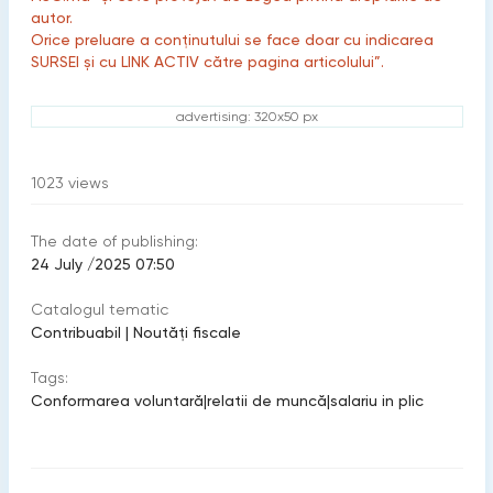
autor.
Orice preluare a conținutului se face doar cu indicarea
SURSEI și cu LINK ACTIV către pagina articolului”.
advertising: 320x50 px
1023
views
The date of publishing:
24 July /2025 07:50
Catalogul tematic
Contribuabil
|
Noutăți fiscale
Tags:
Conformarea voluntară
|
relatii de muncă
|
salariu in plic