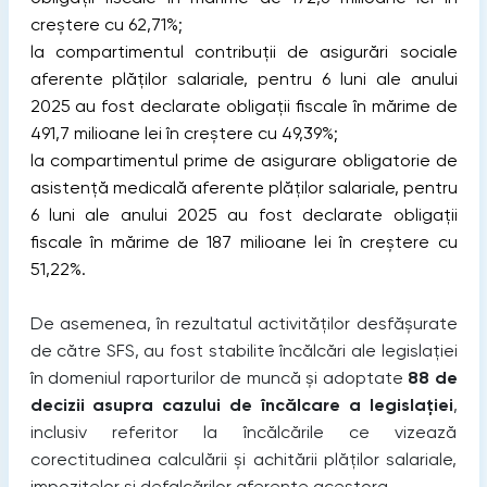
creștere cu 62,71%;
la compartimentul contribuții de asigurări sociale
aferente plăților salariale, pentru 6 luni ale anului
2025 au fost declarate obligații fiscale în mărime de
491,7 milioane lei în creștere cu 49,39%;
la compartimentul prime de asigurare obligatorie de
asistență medicală aferente plăților salariale, pentru
6 luni ale anului 2025 au fost declarate obligații
fiscale în mărime de 187 milioane lei în creștere cu
51,22%.
De asemenea, în rezultatul activităților desfășurate
de către SFS, au fost stabilite încălcări ale legislației
în domeniul raporturilor de muncă și adoptate
88 de
decizii asupra cazului de încălcare a legislației
,
inclusiv referitor la încălcările ce vizează
corectitudinea calculării și achitării plăților salariale,
impozitelor și defalcărilor aferente acestora.