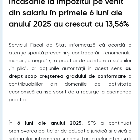
Încasările la impozitul pe venit
din salariu în primele 6 luni ale
anului 2025 au crescut cu 13,56%
Serviciul Fiscal de Stat informează că acordă o
atenție sporită prevenirii și contracarării fenomenului
muncii „la negru” și a practicii de achitare a salariilor
„în plic”, iar acțiunile autorității în acest sens
au
drept scop creșterea gradului de conformare
a
contribuabililor din domeniile de activitate
economică cu risc sporit de a recurge la asemenea
practici.
În
6 luni ale anului 2025
, SFS a continuat
promovarea politicilor de educație juridică și civică a
salariaților, informarea și consultarea celor interesați