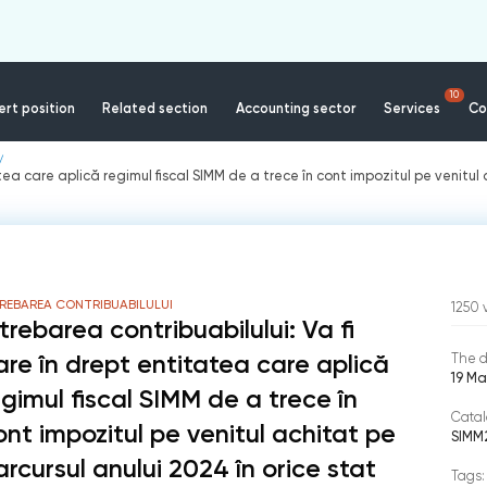
10
rt position
Related section
Accounting sector
Services
Co
atea care aplică regimul fiscal SIMM de a trece în cont impozitul pe venitul 
REBAREA CONTRIBUABILULUI
1250
ntrebarea contribuabilului: Va fi
are în drept entitatea care aplică
The d
19 Ma
egimul fiscal SIMM de a trece în
Catal
ont impozitul pe venitul achitat pe
SIMM
arcursul anului 2024 în orice stat
Tags: