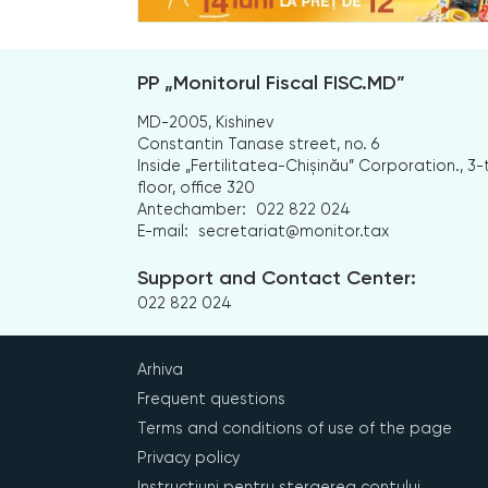
PP „Monitorul Fiscal FISC.MD”
MD-2005, Kishinev
Constantin Tanase street, no. 6
Inside „Fertilitatea-Chișinău” Corporation., 3-
floor, office 320
Antechamber:
022 822 024
E-mail:
secretariat@monitor.tax
Support and Contact Center:
022 822 024
Arhiva
Frequent questions
Terms and conditions of use of the page
Privacy policy
Instrucțiuni pentru ștergerea contului