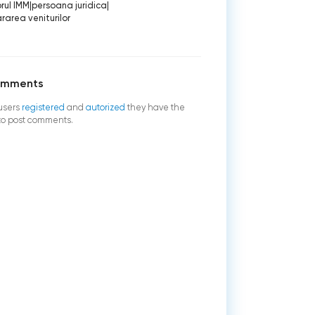
rul IMM
|
persoana juridica
|
rarea veniturilor
omments
users
registered
and
autorized
they have the
 to post comments.