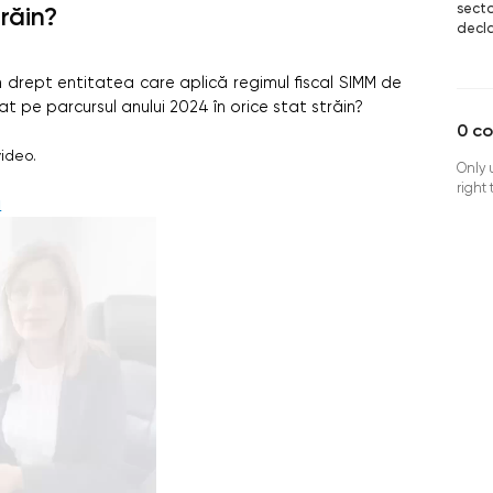
secto
trăin?
decla
în drept entitatea care aplică regimul fiscal SIMM de
tat pe parcursul anului 2024 în orice stat străin?
0
c
video.
Only 
right
i