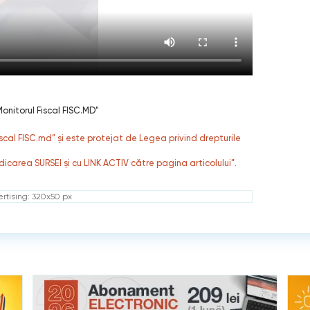
onitorul Fiscal FISC.MD"
fiscal FISC.md” și este protejat de Legea privind drepturile
dicarea SURSEI și cu LINK ACTIV către pagina articolului”.
rtising: 320x50 px