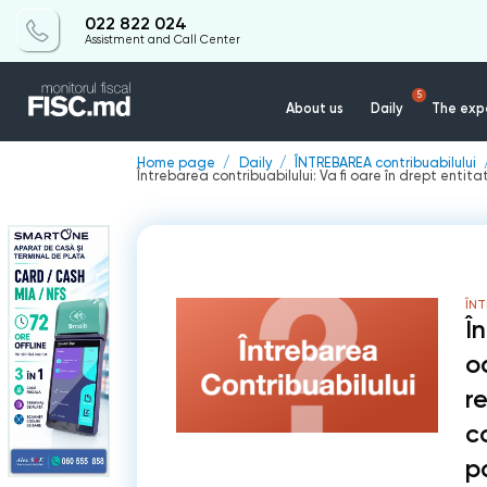
022 822 024
Assistment and Call Center
5
About us
Daily
The expe
Home page
Daily
ÎNTREBAREA contribuabilului
Întrebarea contribuabilului: Va fi oare în drept entit
ÎNT
Î
o
r
c
p