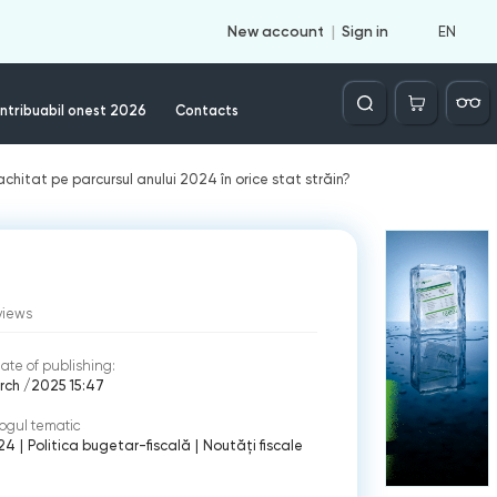
EN
New account
Sign in
Căutare
ntribuabil onest 2026
Contacts
achitat pe parcursul anului 2024 în orice stat străin?
views
ate of publishing:
rch /2025 15:47
ogul tematic
24
|
Politica bugetar-fiscală
|
Noutăți fiscale