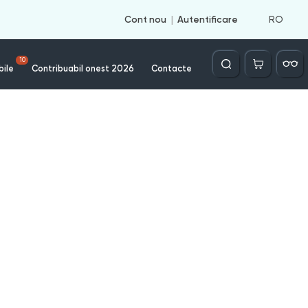
RO
Cont nou
Autentificare
Căutare
10
bile
Contribuabil onest 2026
Contacte