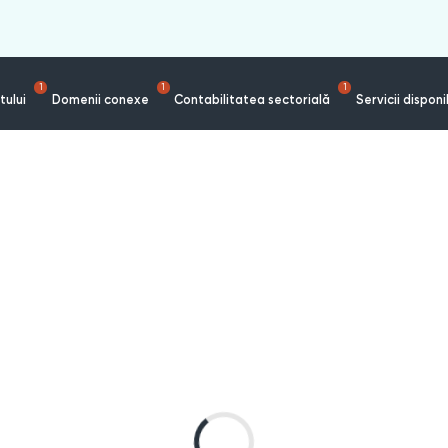
1
1
1
tului
Domenii conexe
Contabilitatea sectorială
Servicii disponi