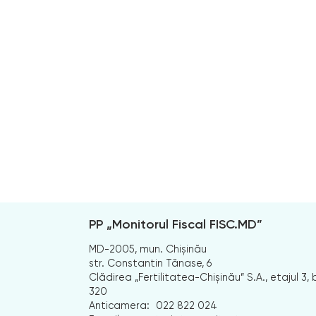
PP „Monitorul Fiscal FISC.MD”
MD-2005, mun. Chișinău
str. Constantin Tănase, 6
Clădirea „Fertilitatea-Chișinău” S.A., etajul 3, b
320
Anticamera:
022 822 024