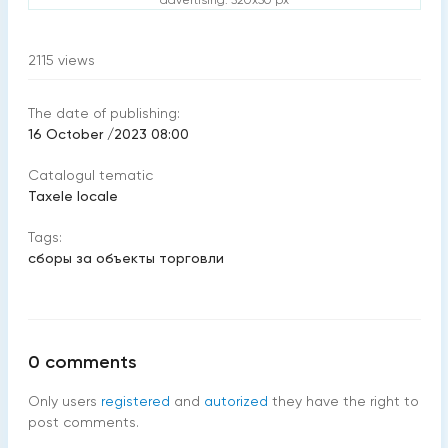
advertising: 320x50 px
2115
views
The date of publishing:
16 October /2023 08:00
Catalogul tematic
Taxele locale
Tags:
сборы за объекты торговли
0
comments
Only users
registered
and
autorized
they have the right to
post comments.