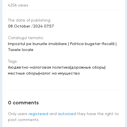
4256
views
The date of publishing:
08 October /2024 07:57
Catalogul tematic
Impozitul pe bunurile imobiliare
|
Politica bugetar-fiscală
|
Taxele locale
Tags:
бюджетно-налоговая политика
|
дорожные сборы
|
местные сборы
|
налог на имущество
0
comments
Only users
registered
and
autorized
they have the right to
post comments.